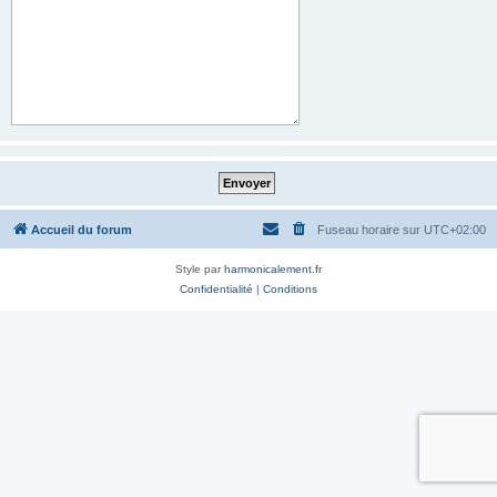
Accueil du forum
Fuseau horaire sur
UTC+02:00
Style par
harmonicalement.fr
Confidentialité
|
Conditions