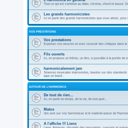
Tout ce qui est commun au diato, chroma, chord et basse. Dé
Les grands harmonicistes
Ici on parle des grands harmonicistes que vous aimez, pour qu
VOS PRESTATIONS
Vos prestations
Exposez vos oeuvres et osez recevoir des critiques dans le 
Fils ouverts
Ici, on propose un thème, un titre, si possible à la portée de t
harmonicalement jam
Séances musicales improvisées, basées sur des standards à l
tape un bœuf...
AUTOUR DE L'HARMONICA
De tout de rien...
Ici, on parle du temps, de la vie, de tout quoi...
Matos
Vos avis sur vos harmonicas et le matériel autour de l'harmon
A l'affiche !!! Liens
Liens, Anonces, résumés des rencontres, concerts et autres.