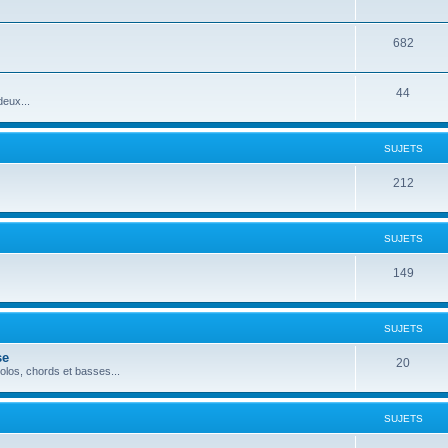
682
44
deux...
SUJETS
212
SUJETS
149
SUJETS
se
20
los, chords et basses...
SUJETS