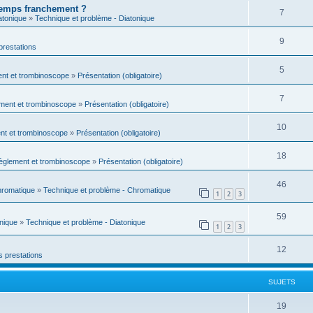
temps franchement ?
7
atonique
»
Technique et problème - Diatonique
9
prestations
5
ent et trombinoscope
»
Présentation (obligatoire)
7
ement et trombinoscope
»
Présentation (obligatoire)
10
ent et trombinoscope
»
Présentation (obligatoire)
18
règlement et trombinoscope
»
Présentation (obligatoire)
46
hromatique
»
Technique et problème - Chromatique
1
2
3
59
onique
»
Technique et problème - Diatonique
1
2
3
12
s prestations
SUJETS
19