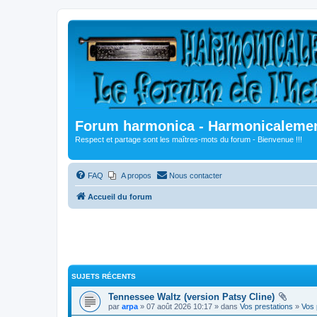
Forum harmonica - Harmonicalement
Respect et partage sont les maîtres-mots du forum - Bienvenue !!!
FAQ
A propos
Nous contacter
Accueil du forum
SUJETS RÉCENTS
Tennessee Waltz (version Patsy Cline)
par
arpa
» 07 août 2026 10:17 » dans
Vos prestations
»
Vos 