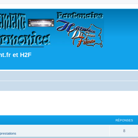
.fr et H2F
RÉPONSES
8
prestations