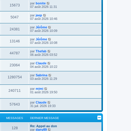
par
bonite
15673
07 août 2026 11:31
par
jeep
5047
07 août 2026 10:46
par
Jérôme
24381
07 août 2026 10:09
par
Jérôme
13146
07 août 2026 10:08
par
Thefab
44787
06 août 2026 03:52
par
Claude
23064
04 août 2026 10:22
par
Sabrina
1280754
03 août 2026 11:29
par
mimi
240711
01 août 2026 19:50
par
Claude
57643
31 juil. 2026 19:33
MESSAGES
DERNIER MESSAGE
Re: Appel au don
128
C
par
dany89