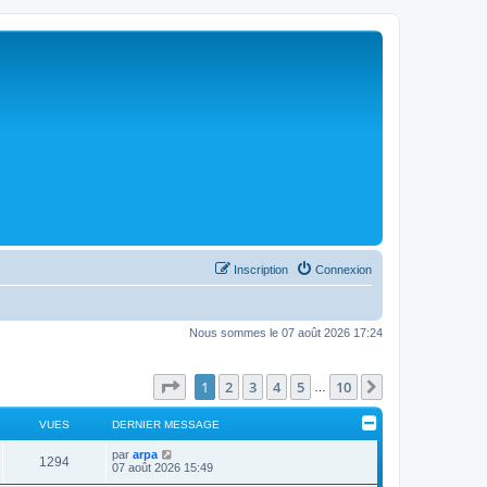
Inscription
Connexion
Nous sommes le 07 août 2026 17:24
Page
1
sur
10
1
2
3
4
5
10
Suivant
…
VUES
DERNIER MESSAGE
par
arpa
1294
07 août 2026 15:49