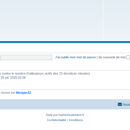
J’ai oublié mon mot de passe
|
Se souvenir de moi
ités (selon le nombre d’utilisateurs actifs des 15 dernières minutes)
 25 juil. 2026 02:06
 récent est
Morgan12
Nous
Style par
harmonicalement.fr
Confidentialité
|
Conditions