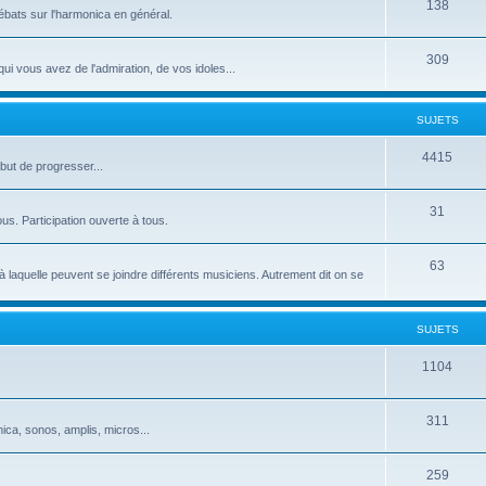
138
bats sur l'harmonica en général.
309
i vous avez de l'admiration, de vos idoles...
SUJETS
4415
but de progresser...
31
ous. Participation ouverte à tous.
63
aquelle peuvent se joindre différents musiciens. Autrement dit on se
SUJETS
1104
311
ica, sonos, amplis, micros...
259
..