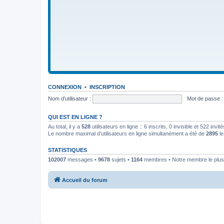
CONNEXION
•
INSCRIPTION
Nom d’utilisateur :
Mot de passe :
QUI EST EN LIGNE ?
Au total, il y a
528
utilisateurs en ligne :: 6 inscrits, 0 invisible et 522 inv
Le nombre maximal d’utilisateurs en ligne simultanément a été de
2895
le
STATISTIQUES
102007
messages •
9678
sujets •
1164
membres • Notre membre le plus
Accueil du forum