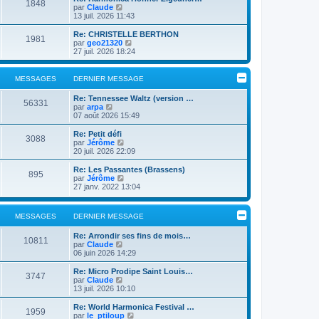
a
e
1848
i
C
par
Claude
g
r
e
o
13 juil. 2026 11:43
e
l
r
n
e
m
s
Re: CHRISTELLE BERTHON
d
1981
e
u
C
par
geo21320
e
s
l
o
27 juil. 2026 18:24
r
s
t
n
n
a
e
s
i
g
r
u
MESSAGES
DERNIER MESSAGE
e
e
l
l
r
e
t
m
Re: Tennessee Waltz (version …
d
e
56331
e
C
par
arpa
e
r
s
o
07 août 2026 15:49
r
l
s
n
n
e
a
s
Re: Petit défi
i
d
3088
g
u
C
par
Jérôme
e
e
e
l
o
20 juil. 2026 22:09
r
r
t
n
m
n
e
s
e
Re: Les Passantes (Brassens)
i
895
r
u
s
C
par
Jérôme
e
l
l
s
o
27 janv. 2022 13:04
r
e
t
a
n
m
d
e
g
s
e
e
r
e
u
s
MESSAGES
DERNIER MESSAGE
r
l
l
s
n
e
t
a
i
Re: Arrondir ses fins de mois…
d
e
g
10811
e
C
par
Claude
e
r
e
r
o
06 juin 2026 14:29
r
l
m
n
n
e
e
s
i
Re: Micro Prodipe Saint Louis…
d
3747
s
u
e
C
par
Claude
e
s
l
r
o
13 juil. 2026 10:10
r
a
t
m
n
n
g
e
e
s
i
Re: World Harmonica Festival …
1959
e
r
s
u
e
C
par
le_ptiloup