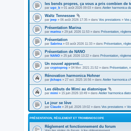
les bends propres, ça vous a pris combien de 
par
ugo_b
» 01 août 2026 09:03 » dans
Atelier harmonica di
Waltz Tennessee
par
jeep
» 06 août 2026 17:35 » dans
Vos prestations
»
Vos 
Présentation Marina
par
marina
» 29 juil. 2026 11:53 » dans
Présentation, règlem
Présentation
par
Sabrina
» 03 août 2026 11:33 » dans
Présentation, règl
Présentation de NANO
par
NANO
» 25 juil. 2026 13:22 » dans
Présentation, règlem
Un nouvel apprenti...
par
cryptoprog
» 04 févr. 2021 21:52 » dans
Présentation, 
Rénovation harmonica Hohner
par
jlchaps
» 27 oct. 2025 16:56 » dans
Atelier harmonica c
Les débuts de Mimi au diatonique
par
mimi
» 15 juin 2026 10:49 » dans
Atelier harmonica diat
Le jour se lève
par
Claude
» 28 juil. 2026 19:02 » dans
Vos prestations
»
Vo
PRÉSENTATION, RÈGLEMENT ET TROMBINOSCOPE
Règlement et fonctionnement du forum
Voici les règles du forum, à lire obligatoirement...