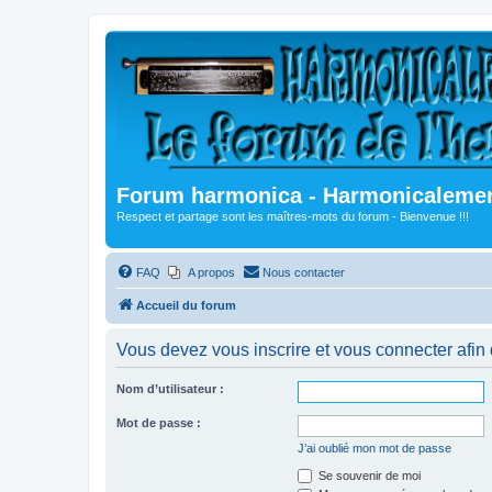
Forum harmonica - Harmonicalement
Respect et partage sont les maîtres-mots du forum - Bienvenue !!!
FAQ
A propos
Nous contacter
Accueil du forum
Vous devez vous inscrire et vous connecter afin de
Nom d’utilisateur :
Mot de passe :
J’ai oublié mon mot de passe
Se souvenir de moi