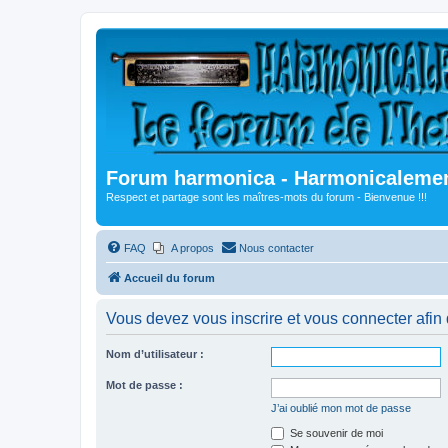
Forum harmonica - Harmonicalement
Respect et partage sont les maîtres-mots du forum - Bienvenue !!!
FAQ
A propos
Nous contacter
Accueil du forum
Vous devez vous inscrire et vous connecter afin de
Nom d’utilisateur :
Mot de passe :
J’ai oublié mon mot de passe
Se souvenir de moi