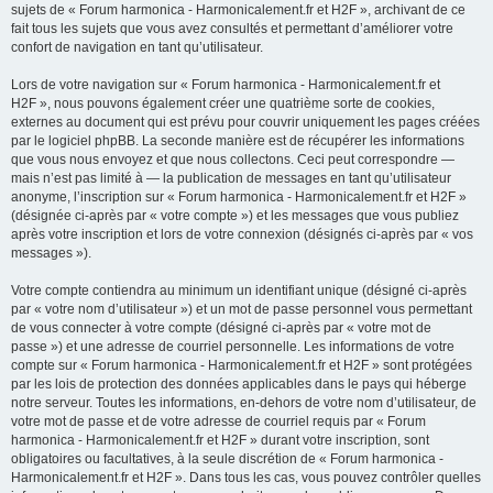
sujets de « Forum harmonica - Harmonicalement.fr et H2F », archivant de ce
fait tous les sujets que vous avez consultés et permettant d’améliorer votre
confort de navigation en tant qu’utilisateur.
Lors de votre navigation sur « Forum harmonica - Harmonicalement.fr et
H2F », nous pouvons également créer une quatrième sorte de cookies,
externes au document qui est prévu pour couvrir uniquement les pages créées
par le logiciel phpBB. La seconde manière est de récupérer les informations
que vous nous envoyez et que nous collectons. Ceci peut correspondre —
mais n’est pas limité à — la publication de messages en tant qu’utilisateur
anonyme, l’inscription sur « Forum harmonica - Harmonicalement.fr et H2F »
(désignée ci-après par « votre compte ») et les messages que vous publiez
après votre inscription et lors de votre connexion (désignés ci-après par « vos
messages »).
Votre compte contiendra au minimum un identifiant unique (désigné ci-après
par « votre nom d’utilisateur ») et un mot de passe personnel vous permettant
de vous connecter à votre compte (désigné ci-après par « votre mot de
passe ») et une adresse de courriel personnelle. Les informations de votre
compte sur « Forum harmonica - Harmonicalement.fr et H2F » sont protégées
par les lois de protection des données applicables dans le pays qui héberge
notre serveur. Toutes les informations, en-dehors de votre nom d’utilisateur, de
votre mot de passe et de votre adresse de courriel requis par « Forum
harmonica - Harmonicalement.fr et H2F » durant votre inscription, sont
obligatoires ou facultatives, à la seule discrétion de « Forum harmonica -
Harmonicalement.fr et H2F ». Dans tous les cas, vous pouvez contrôler quelles