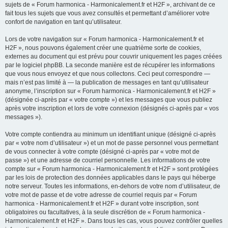
sujets de « Forum harmonica - Harmonicalement.fr et H2F », archivant de ce
fait tous les sujets que vous avez consultés et permettant d’améliorer votre
confort de navigation en tant qu’utilisateur.
Lors de votre navigation sur « Forum harmonica - Harmonicalement.fr et
H2F », nous pouvons également créer une quatrième sorte de cookies,
externes au document qui est prévu pour couvrir uniquement les pages créées
par le logiciel phpBB. La seconde manière est de récupérer les informations
que vous nous envoyez et que nous collectons. Ceci peut correspondre —
mais n’est pas limité à — la publication de messages en tant qu’utilisateur
anonyme, l’inscription sur « Forum harmonica - Harmonicalement.fr et H2F »
(désignée ci-après par « votre compte ») et les messages que vous publiez
après votre inscription et lors de votre connexion (désignés ci-après par « vos
messages »).
Votre compte contiendra au minimum un identifiant unique (désigné ci-après
par « votre nom d’utilisateur ») et un mot de passe personnel vous permettant
de vous connecter à votre compte (désigné ci-après par « votre mot de
passe ») et une adresse de courriel personnelle. Les informations de votre
compte sur « Forum harmonica - Harmonicalement.fr et H2F » sont protégées
par les lois de protection des données applicables dans le pays qui héberge
notre serveur. Toutes les informations, en-dehors de votre nom d’utilisateur, de
votre mot de passe et de votre adresse de courriel requis par « Forum
harmonica - Harmonicalement.fr et H2F » durant votre inscription, sont
obligatoires ou facultatives, à la seule discrétion de « Forum harmonica -
Harmonicalement.fr et H2F ». Dans tous les cas, vous pouvez contrôler quelles