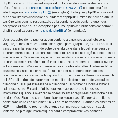
phpBB » et « phpBB Limited ») qui est un logiciel de forum de discussions
déclaré sous la «
licence publique générale GNU 2.0
» et qui peut être
téléchargé sur
le site de phpBB
(en anglais). Le logiciel phpBB a pour seul
but de faciliter les discussions sur internet et phpBB Limited ne peut en aucun
cas être tenu comme responsable de la conduite et du contenu que nous
acceptons et que nous n’acceptons pas. Pour plus d’informations concernant
phpBB, veuillez consulter
le site de phpBB
(en anglais).
Vous acceptez de ne publier aucun contenu à caractère abusif, obscène,
vulgaire, diffamatoire, choquant, menaçant, pornographique, etc. qui pourrait
transgresser la législation de votre pays, du pays dans lequel le serveur de
« Forum harmonica - Harmonicalement.fr et H2F » est hébergé ou encore la loi
internationale. Si vous ne respectez pas ces dispositions, vous vous exposez à
un bannissement immédiat et définitif et nous nous réservons le droit d’avertir
votre fournisseur d’accès à internet et les autorités officielles. L’adresse IP de
tous les messages est enregistrée afin d’aider au renforcement de ces
conditions. Vous acceptez le fait que « Forum harmonica - Harmonicalement.fr
et H2F » ait le droit de supprimer, de modifier, de déplacer ou de verrouiller
n’importe quel sujet et message à n’importe quel moment si nous estimons
cela nécessaire. En tant qu’utilisateur, vous acceptez que toutes les
informations que vous avez renseignées soient enregistrées dans notre base
de données. Bien que ces informations ne seront pas diffusées à une tierce
partie sans votre consentement, ni « Forum harmonica - Harmonicalement.fr et
H2F », ni phpBB, ne pourront être tenus comme responsables en cas de
tentative de piratage informatique visant à compromettre vos données.