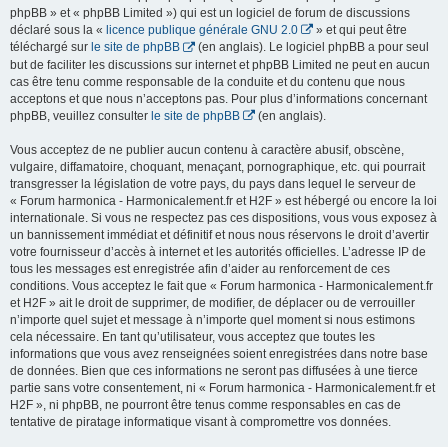
phpBB » et « phpBB Limited ») qui est un logiciel de forum de discussions
déclaré sous la «
licence publique générale GNU 2.0
» et qui peut être
téléchargé sur
le site de phpBB
(en anglais). Le logiciel phpBB a pour seul
but de faciliter les discussions sur internet et phpBB Limited ne peut en aucun
cas être tenu comme responsable de la conduite et du contenu que nous
acceptons et que nous n’acceptons pas. Pour plus d’informations concernant
phpBB, veuillez consulter
le site de phpBB
(en anglais).
Vous acceptez de ne publier aucun contenu à caractère abusif, obscène,
vulgaire, diffamatoire, choquant, menaçant, pornographique, etc. qui pourrait
transgresser la législation de votre pays, du pays dans lequel le serveur de
« Forum harmonica - Harmonicalement.fr et H2F » est hébergé ou encore la loi
internationale. Si vous ne respectez pas ces dispositions, vous vous exposez à
un bannissement immédiat et définitif et nous nous réservons le droit d’avertir
votre fournisseur d’accès à internet et les autorités officielles. L’adresse IP de
tous les messages est enregistrée afin d’aider au renforcement de ces
conditions. Vous acceptez le fait que « Forum harmonica - Harmonicalement.fr
et H2F » ait le droit de supprimer, de modifier, de déplacer ou de verrouiller
n’importe quel sujet et message à n’importe quel moment si nous estimons
cela nécessaire. En tant qu’utilisateur, vous acceptez que toutes les
informations que vous avez renseignées soient enregistrées dans notre base
de données. Bien que ces informations ne seront pas diffusées à une tierce
partie sans votre consentement, ni « Forum harmonica - Harmonicalement.fr et
H2F », ni phpBB, ne pourront être tenus comme responsables en cas de
tentative de piratage informatique visant à compromettre vos données.