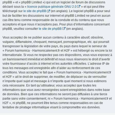
phpBB » et « phpBB Limited ») qui est un logiciel de forum de discussions
déclaré sous la «
licence publique générale GNU 2.0
» et qui peut être
téléchargé sur
le site de phpBB
(en anglais). Le logiciel phpBB a pour seul
but de faciliter les discussions sur internet et phpBB Limited ne peut en aucun
cas être tenu comme responsable de la conduite et du contenu que nous
acceptons et que nous n’acceptons pas. Pour plus d’informations concernant
phpBB, veuillez consulter
le site de phpBB
(en anglais).
Vous acceptez de ne publier aucun contenu à caractère abusif, obscène,
vulgaire, diffamatoire, choquant, menaçant, pornographique, etc. qui pourrait
transgresser la législation de votre pays, du pays dans lequel le serveur de
« Forum harmonica - Harmonicalement.fr et H2F » est hébergé ou encore la loi
internationale. Si vous ne respectez pas ces dispositions, vous vous exposez à
un bannissement immédiat et définitif et nous nous réservons le droit d’avertir
votre fournisseur d’accès à internet et les autorités officielles. L’adresse IP de
tous les messages est enregistrée afin d’aider au renforcement de ces
conditions. Vous acceptez le fait que « Forum harmonica - Harmonicalement.fr
et H2F » ait le droit de supprimer, de modifier, de déplacer ou de verrouiller
n’importe quel sujet et message à n’importe quel moment si nous estimons
cela nécessaire. En tant qu’utilisateur, vous acceptez que toutes les
informations que vous avez renseignées soient enregistrées dans notre base
de données. Bien que ces informations ne seront pas diffusées à une tierce
partie sans votre consentement, ni « Forum harmonica - Harmonicalement.fr et
H2F », ni phpBB, ne pourront être tenus comme responsables en cas de
tentative de piratage informatique visant à compromettre vos données.