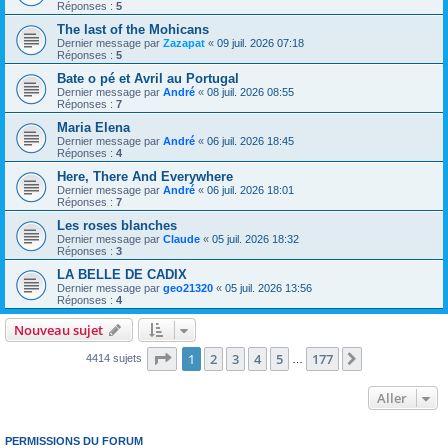
Réponses :
5
The last of the Mohicans
Dernier message par
Zazapat
«
09 juil. 2026 07:18
Réponses :
5
Bate o pé et Avril au Portugal
Dernier message par
André
«
08 juil. 2026 08:55
Réponses :
7
Maria Elena
Dernier message par
André
«
06 juil. 2026 18:45
Réponses :
4
Here, There And Everywhere
Dernier message par
André
«
06 juil. 2026 18:01
Réponses :
7
Les roses blanches
Dernier message par
Claude
«
05 juil. 2026 18:32
Réponses :
3
LA BELLE DE CADIX
Dernier message par
geo21320
«
05 juil. 2026 13:56
Réponses :
4
Nouveau sujet
Page
1
sur
177
1
2
3
4
5
177
Suivant
4414 sujets
…
Aller
PERMISSIONS DU FORUM