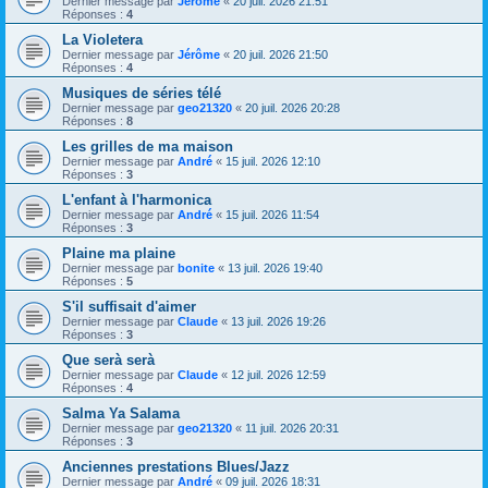
Dernier message par
Jérôme
«
20 juil. 2026 21:51
Réponses :
4
La Violetera
Dernier message par
Jérôme
«
20 juil. 2026 21:50
Réponses :
4
Musiques de séries télé
Dernier message par
geo21320
«
20 juil. 2026 20:28
Réponses :
8
Les grilles de ma maison
Dernier message par
André
«
15 juil. 2026 12:10
Réponses :
3
L'enfant à l'harmonica
Dernier message par
André
«
15 juil. 2026 11:54
Réponses :
3
Plaine ma plaine
Dernier message par
bonite
«
13 juil. 2026 19:40
Réponses :
5
S'il suffisait d'aimer
Dernier message par
Claude
«
13 juil. 2026 19:26
Réponses :
3
Que serà serà
Dernier message par
Claude
«
12 juil. 2026 12:59
Réponses :
4
Salma Ya Salama
Dernier message par
geo21320
«
11 juil. 2026 20:31
Réponses :
3
Anciennes prestations Blues/Jazz
Dernier message par
André
«
09 juil. 2026 18:31