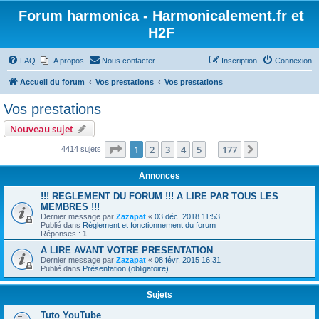
Forum harmonica - Harmonicalement.fr et
H2F
FAQ
A propos
Nous contacter
Inscription
Connexion
Accueil du forum
Vos prestations
Vos prestations
Vos prestations
Nouveau sujet
Page
1
sur
177
1
2
3
4
5
177
Suivant
4414 sujets
…
Annonces
!!! REGLEMENT DU FORUM !!! A LIRE PAR TOUS LES
MEMBRES !!!
Dernier message par
Zazapat
«
03 déc. 2018 11:53
Publié dans
Règlement et fonctionnement du forum
Réponses :
1
A LIRE AVANT VOTRE PRESENTATION
Dernier message par
Zazapat
«
08 févr. 2015 16:31
Publié dans
Présentation (obligatoire)
Sujets
Tuto YouTube