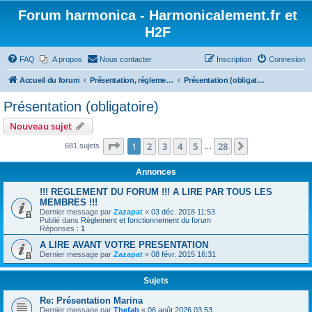
Forum harmonica - Harmonicalement.fr et
H2F
FAQ
A propos
Nous contacter
Inscription
Connexion
Accueil du forum
Présentation, règlement et trombinoscope
Présentation (obligatoire)
Présentation (obligatoire)
Nouveau sujet
Page
1
sur
28
1
2
3
4
5
28
Suivant
681 sujets
…
Annonces
!!! REGLEMENT DU FORUM !!! A LIRE PAR TOUS LES
MEMBRES !!!
Dernier message par
Zazapat
«
03 déc. 2018 11:53
Publié dans
Règlement et fonctionnement du forum
Réponses :
1
A LIRE AVANT VOTRE PRESENTATION
Dernier message par
Zazapat
«
08 févr. 2015 16:31
Sujets
Re: Présentation Marina
Dernier message par
Thefab
«
06 août 2026 03:53