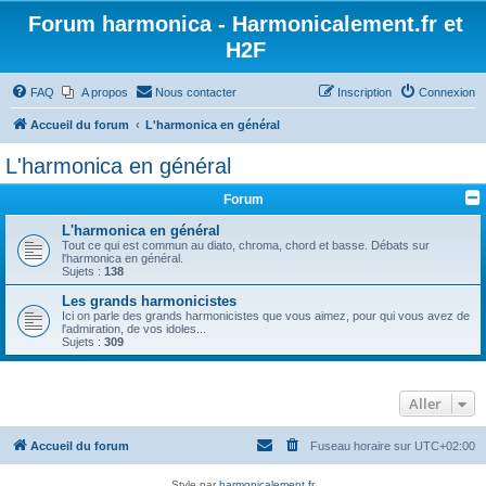
Forum harmonica - Harmonicalement.fr et
H2F
FAQ
A propos
Nous contacter
Inscription
Connexion
Accueil du forum
L'harmonica en général
L'harmonica en général
Forum
L'harmonica en général
Tout ce qui est commun au diato, chroma, chord et basse. Débats sur
l'harmonica en général.
Sujets :
138
Les grands harmonicistes
Ici on parle des grands harmonicistes que vous aimez, pour qui vous avez de
l'admiration, de vos idoles...
Sujets :
309
Aller
Accueil du forum
Fuseau horaire sur
UTC+02:00
Style par
harmonicalement.fr