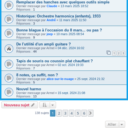
Remplacer des hanches avec quelques outils simple
Dernier message par
Claude
«
13 mars 2025 18:52
Réponses :
1
Historique: Orchestre harmonica (enfants), 1933
Dernier message par
André
«
11 mars 2025 11:50
Réponses :
3
Bonne blague à l'occasion du 8 mars... ou pas ?
Dernier message par
jeep
«
10 mars 2025 08:54
Réponses :
9
De l'utilité d'un ampli guitare ?
Dernier message par
Armel
«
04 déc. 2024 16:02
Réponses :
44
1
2
3
Tapis de souris ou coussin plat chauffant ?
Dernier message par
Armel
«
02 oct. 2024 19:33
Réponses :
7
8 notes, ça suffit, non ?
Dernier message par
alice-sur-le-nuage
«
25 sept. 2024 21:32
Réponses :
5
Nouvel harmo
Dernier message par
Armel
«
15 sept. 2024 21:08
Réponses :
13
Nouveau sujet
1
2
3
4
5
6
Suivant
138 sujets
Aller