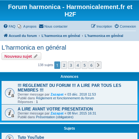
Forum harmonica - Harmonicalement.fr et
H2F
FAQ
A propos
Nous contacter
Inscription
Connexion
Accueil du forum
L'harmonica en général
L'harmonica en général
L'harmonica en général
Nouveau sujet
1
2
3
4
5
6
Suivant
138 sujets
Annonces
!!! REGLEMENT DU FORUM !!! A LIRE PAR TOUS LES
MEMBRES !!!
Dernier message par
Zazapat
«
03 déc. 2018 11:53
Publié dans
Règlement et fonctionnement du forum
Réponses :
1
A LIRE AVANT VOTRE PRESENTATION
Dernier message par
Zazapat
«
08 févr. 2015 16:31
Publié dans
Présentation (obligatoire)
Sujets
Tuto YouTube