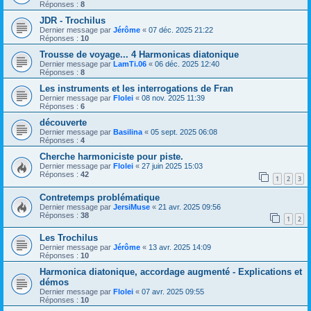
Réponses :
8
JDR - Trochilus
Dernier message par
Jérôme
«
07 déc. 2025 21:22
Réponses :
10
Trousse de voyage... 4 Harmonicas diatonique
Dernier message par
LamTi.06
«
06 déc. 2025 12:40
Réponses :
8
Les instruments et les interrogations de Fran
Dernier message par
Flolei
«
08 nov. 2025 11:39
Réponses :
6
découverte
Dernier message par
Basilina
«
05 sept. 2025 06:08
Réponses :
4
Cherche harmoniciste pour piste.
Dernier message par
Flolei
«
27 juin 2025 15:03
Réponses :
42
1
2
3
Contretemps problématique
Dernier message par
JersiMuse
«
21 avr. 2025 09:56
Réponses :
38
1
2
Les Trochilus
Dernier message par
Jérôme
«
13 avr. 2025 14:09
Réponses :
10
Harmonica diatonique, accordage augmenté - Explications et
démos
Dernier message par
Flolei
«
07 avr. 2025 09:55
Réponses :
10