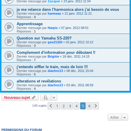
Dernier message par
Zazapat
«
23 janv. 2012 11:04
je me relance dans l'harmonica alors j'ai besoin de vous
Dernier message par
harmeau
«
21 janv. 2012 11:21
Réponses :
4
Apprentissage
Dernier message par
Harpix
«
07 janv. 2012 08:51
Réponses :
1
Question sur Yamaha SS-220?
Dernier message par
geo21320
«
02 janv. 2012 10:12
Réponses :
3
Complement d'information pour débutant !!
Dernier message par
Brigitte
«
18 déc. 2011 14:15
Réponses :
7
j'entends siffler le train, mais de loin !!!
Dernier message par
diachro13
«
08 déc. 2011 15:04
Réponses :
5
alterations et revélations
Dernier message par
diachro13
«
03 déc. 2011 08:59
Réponses :
4
Nouveau sujet
1
2
3
4
5
6
Précédent
Suivant
149 sujets
Aller
PERMISSIONS DU FORUM