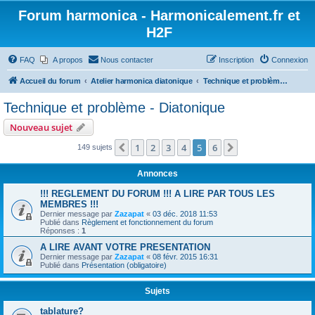
Forum harmonica - Harmonicalement.fr et
H2F
FAQ
A propos
Nous contacter
Inscription
Connexion
Accueil du forum
Atelier harmonica diatonique
Technique et problème - Diatonique
Technique et problème - Diatonique
Nouveau sujet
1
2
3
4
5
6
Précédent
Suivant
149 sujets
Annonces
!!! REGLEMENT DU FORUM !!! A LIRE PAR TOUS LES
MEMBRES !!!
Dernier message par
Zazapat
«
03 déc. 2018 11:53
Publié dans
Règlement et fonctionnement du forum
Réponses :
1
A LIRE AVANT VOTRE PRESENTATION
Dernier message par
Zazapat
«
08 févr. 2015 16:31
Publié dans
Présentation (obligatoire)
Sujets
tablature?