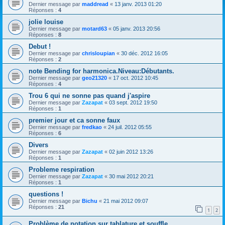
Dernier message par
maddread
«
13 janv. 2013 01:20
Réponses :
4
jolie louise
Dernier message par
motard63
«
05 janv. 2013 20:56
Réponses :
8
Debut !
Dernier message par
chrisloupian
«
30 déc. 2012 16:05
Réponses :
2
note Bending for harmonica.Niveau:Débutants.
Dernier message par
geo21320
«
17 oct. 2012 10:45
Réponses :
4
Trou 6 qui ne sonne pas quand j'aspire
Dernier message par
Zazapat
«
03 sept. 2012 19:50
Réponses :
1
premier jour et ca sonne faux
Dernier message par
fredkao
«
24 juil. 2012 05:55
Réponses :
6
Divers
Dernier message par
Zazapat
«
02 juin 2012 13:26
Réponses :
1
Probleme respiration
Dernier message par
Zazapat
«
30 mai 2012 20:21
Réponses :
1
questions !
Dernier message par
Bichu
«
21 mai 2012 09:07
Réponses :
21
1
2
Problème de notation sur tablature et souffle