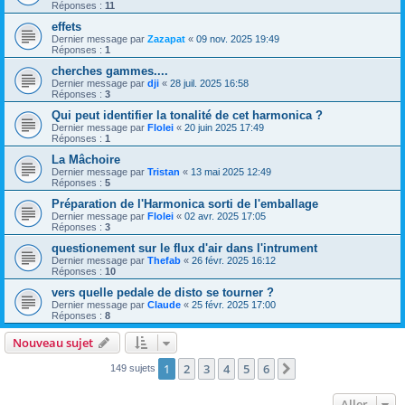
Réponses :
11
effets
Dernier message par
Zazapat
«
09 nov. 2025 19:49
Réponses :
1
cherches gammes....
Dernier message par
dji
«
28 juil. 2025 16:58
Réponses :
3
Qui peut identifier la tonalité de cet harmonica ?
Dernier message par
Flolei
«
20 juin 2025 17:49
Réponses :
1
La Mâchoire
Dernier message par
Tristan
«
13 mai 2025 12:49
Réponses :
5
Préparation de l'Harmonica sorti de l'emballage
Dernier message par
Flolei
«
02 avr. 2025 17:05
Réponses :
3
questionement sur le flux d'air dans l'intrument
Dernier message par
Thefab
«
26 févr. 2025 16:12
Réponses :
10
vers quelle pedale de disto se tourner ?
Dernier message par
Claude
«
25 févr. 2025 17:00
Réponses :
8
Nouveau sujet
1
2
3
4
5
6
Suivant
149 sujets
Aller