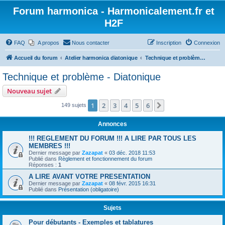
Forum harmonica - Harmonicalement.fr et
H2F
FAQ
A propos
Nous contacter
Inscription
Connexion
Accueil du forum
Atelier harmonica diatonique
Technique et problème - Diatonique
Technique et problème - Diatonique
Nouveau sujet
1
2
3
4
5
6
Suivant
149 sujets
Annonces
!!! REGLEMENT DU FORUM !!! A LIRE PAR TOUS LES
MEMBRES !!!
Dernier message par
Zazapat
«
03 déc. 2018 11:53
Publié dans
Règlement et fonctionnement du forum
Réponses :
1
A LIRE AVANT VOTRE PRESENTATION
Dernier message par
Zazapat
«
08 févr. 2015 16:31
Publié dans
Présentation (obligatoire)
Sujets
Pour débutants - Exemples et tablatures