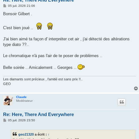
M
05 juil. 2026 21:06
e
s
Bonsoir Gilbert .
s
a
g
C'est bien joué ..
e
J'ai bien aimé ta façon d' interpréter cet air , j'ai détecté des altérations
type diato ??..
Le chromatique n'à pas l'air de te poser de problèmes ..
Belle soirée .. Amicalement .. Georges ..
Les diamants sont précieux , l'amitié est sans prix !!..
GEO
Claude
Modérateur
Re: Here, There And Everywhere
M
05 juil. 2026 23:50
e
s
s
geo21320
a écrit :
↑
a
g