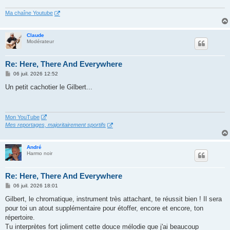
Ma chaîne Youtube
Claude
Modérateur
Re: Here, There And Everywhere
M
06 juil. 2026 12:52
e
s
Un petit cachotier le Gilbert...
s
a
g
e
Mon YouTube
Mes reportages, majoritairement sportifs
André
Harmo noir
Re: Here, There And Everywhere
M
06 juil. 2026 18:01
e
s
Gilbert, le chromatique, instrument très attachant, te réussit bien ! Il sera
s
pour toi un atout supplémentaire pour étoffer, encore et encore, ton
a
g
répertoire.
e
Tu interprètes fort joliment cette douce mélodie que j'ai beaucoup