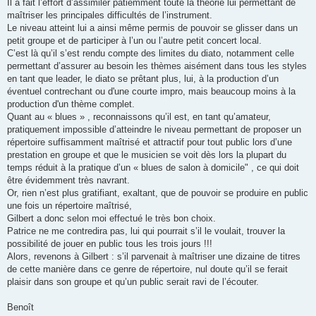
Il a fait l’effort d’assimiler patiemment toute la théorie lui permettant de
maîtriser les principales difficultés de l’instrument.
Le niveau atteint lui a ainsi même permis de pouvoir se glisser dans un
petit groupe et de participer à l’un ou l’autre petit concert local.
C’est là qu’il s’est rendu compte des limites du diato, notamment celle
permettant d’assurer au besoin les thèmes aisément dans tous les styles
en tant que leader, le diato se prêtant plus, lui, à la production d’un
éventuel contrechant ou d'une courte impro, mais beaucoup moins à la
production d'un thème complet.
Quant au « blues » , reconnaissons qu’il est, en tant qu’amateur,
pratiquement impossible d’atteindre le niveau permettant de proposer un
répertoire suffisamment maîtrisé et attractif pour tout public lors d’une
prestation en groupe et que le musicien se voit dès lors la plupart du
temps réduit à la pratique d’un « blues de salon à domicile" , ce qui doit
être évidemment très navrant.
Or, rien n’est plus gratifiant, exaltant, que de pouvoir se produire en public
une fois un répertoire maîtrisé,
Gilbert a donc selon moi effectué le très bon choix.
Patrice ne me contredira pas, lui qui pourrait s’il le voulait, trouver la
possibilité de jouer en public tous les trois jours !!!
Alors, revenons à Gilbert : s’il parvenait à maîtriser une dizaine de titres
de cette manière dans ce genre de répertoire, nul doute qu’il se ferait
plaisir dans son groupe et qu’un public serait ravi de l’écouter.
Benoît