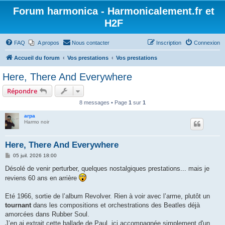
Forum harmonica - Harmonicalement.fr et
H2F
FAQ
A propos
Nous contacter
Inscription
Connexion
Accueil du forum
Vos prestations
Vos prestations
Here, There And Everywhere
Répondre
8 messages • Page
1
sur
1
arpa
Harmo noir
Here, There And Everywhere
M
05 juil. 2026 18:00
e
s
Désolé de venir perturber, quelques nostalgiques prestations... mais je
s
reviens 60 ans en arrière
a
g
e
Eté 1966, sortie de l’album Revolver. Rien à voir avec l’arme, plutôt un
tournant
dans les compositions et orchestrations des Beatles déjà
amorcées dans Rubber Soul.
J’en ai extrait cette ballade de Paul, ici accompagnée simplement d'un