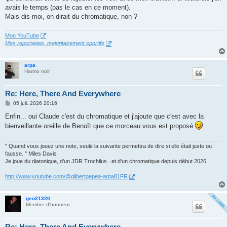
e
avais le temps (pas le cas en ce moment).
Mais dis-moi, on dirait du chromatique, non ?
Mon YouTube
Mes reportages, majoritairement sportifs
arpa
Harmo noir
Re: Here, There And Everywhere
M
05 juil. 2026 20:16
e
s
Enfin... oui Claude c'est du chromatique et j'ajoute que c'est avec la
s
bienveillante oreille de Benoît que ce morceau vous est proposé
a
g
e
" Quand vous jouez une note, seule la suivante permettra de dire si elle était juste ou
fausse. " Miles Davis
Je joue du diatonique, d'un JDR Trochilus...et d'un chromatique depuis début 2026.
http://www.youtube.com/@gilbertgepea-arpa81FR
geo21320
Membre d'honneur
Re: Here, There And Everywhere