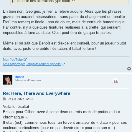
j'ai détecté des altérations type diato ??.
e
Eh bien non, Georges, je n'en ai relevé aucune. Alors que les phrases
graves en auraient nécessitées ; sans parler du changement de tonalité.
D'où ma remarque finale - non de doute, mais de certitude humoristique.
Par contre, il y a quelques fioritures réalisées à la tirette, qui seraient
impossibles à faire au diato. C'est peut-être de ça que tu parles.
Même si on sait que Benoît est d'excellent conseil, pour un joueur plutôt
diato, avec juste une petite hésitation, il fallait le faire !
Mon YouTube
Mes reportages, majoritairement sportifs
bonite
Membre d'honneur
Re: Here, There And Everywhere
M
06 juil. 2026 12:03
e
s
Voilà le résultat !
s
Brillant pour Gilbert avec à peine deux ou trois mois de pratique du «
a
g
chromatique ».
e
Il était (est), comme nous tous, un fervent amateur du « diato » pour ses
couleurs particulières (pour ne pas devoir dire « pour son son »...).