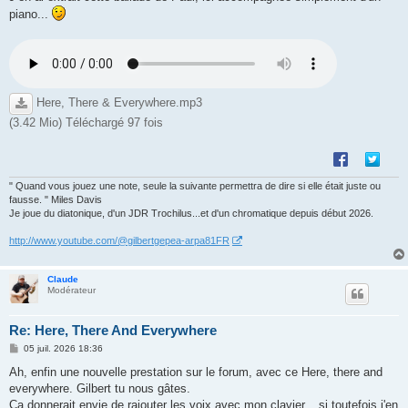
piano...
Here, There & Everywhere.mp3
(3.42 Mio) Téléchargé 97 fois
" Quand vous jouez une note, seule la suivante permettra de dire si elle était juste ou
fausse. " Miles Davis
Je joue du diatonique, d'un JDR Trochilus...et d'un chromatique depuis début 2026.
http://www.youtube.com/@gilbertgepea-arpa81FR
Claude
Modérateur
Re: Here, There And Everywhere
M
05 juil. 2026 18:36
e
s
Ah, enfin une nouvelle prestation sur le forum, avec ce Here, there and
s
everywhere. Gilbert tu nous gâtes.
a
g
Ça donnerait envie de rajouter les voix avec mon clavier... si toutefois j'en