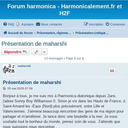
Forum harmonica - Harmonicalement.fr et
H2F
FAQ
A propos
Nous contacter
Inscription
Connexion
Accueil du forum
Présentation, règlement et trombinoscope
Présentation (obligatoire)
Présentation de maharshi
Répondre
13 messages • Page
1
sur
1
maharshi
Présentation de maharshi
M
05 mai 2026 07:58
e
s
Bonjour à tous, je me suis mis à l'harmonica diatonique depuis 2ans,
s
j'adore Sonny Boy Williamson II. Sinon je vis dans les Hauts de France, à
a
g
Saint-Amand les -Eaux (Nord) plus précisément, entre Lille et
e
Valenciennes. J'aimerai beaucoup rencontrer des gens de ma région pour
partager et m'améliorer. Je lance donc une bouteille à la mer. Je vous
souhaite tout le bonheur du monde, prenez soin de vous. J'attends que
nous puissions nous rencontrer...