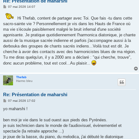
Re: Présentation de maharshi
M
07 mai 2026 14:07
e
s
s
Hi Thefab, content de partager avec Toi. Que fais -tu dans cette
a
sacro-sainte vie ? Personnellement je vis dans les Hauts de France où
g
ma vie s'écoule paisiblement malgré le bruit infernal d'une société
e
agonisante. Je pratique quotidiennement l'harmonica diatonique, je chante
aussi de la musique sacrée indienne et parfois j'accompagne aussi à la
derbouka des groupes de chants sacrés indiens...Voilà tout est dit. Je
cherche à avoir des contacts avec des harmonicistes blues de ma région.
Tu me diras quelqu'un, il y a 2000 ans a déclaré : "qui cherche, trouve",
donc aucun problème, tout est cool...Au plaisir...
Thefab
Harmo bleu
Re: Présentation de maharshi
M
07 mai 2026 17:02
e
s
yo maharshi !
s
a
g
ben moi je vie dans le sud ouest aux pieds des Pyrénées.
e
je suis technicien dans le monde de l'audiovisuel, évènementiel et
spectacle (la retraite approche ...)
je joue de la basse, du piano, du melodica, j'ai débuté le diatonique