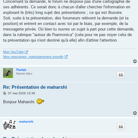
Concernant ta demande, le forum ne dispose pas d'une cartographie de
ses adhérents. Ce serait donc à chacun d'aller chercher l'information en
explorant le (très) long sujet des présentations ; ce qui est illusoire.
Soit, suite à ta présentation, des forumeurs relèvent ta demande (et ta
position) et entrent en contact avec toi par le biais, par exemple, de la
messagerie privée. Où bien tu ouvres un sujet à part pour cette demande,
dans la rubrique "autour de l'harmonica" (cela pour ne pas noyer celui de
ta présentation qui n'est destiné qu'à elle) afin d'attirer l'attention.
Mon YouTube
Mes reportages, majoritairement sportifs
Thefab
Harmo bleu
Re: Présentation de maharshi
M
07 mai 2026 13:36
e
s
Bonjour Maharshi.
s
a
g
e
maharshi