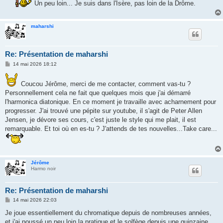
Un peu loin... Je suis dans l'Isère, pas loin de la Drôme.
a
g
e
maharshi
Re: Présentation de maharshi
M
14 mai 2026 18:12
e
s
s
Coucou Jérôme, merci de me contacter, comment vas-tu ?
a
Personnellement cela ne fait que quelques mois que j'ai démarré
g
e
l'harmonica diatonique. En ce moment je travaille avec acharnement pour
progresser. J'ai trouvé une pépite sur youtube, il s'agit de Peter Allen
Jensen, je dévore ses cours, c'est juste le style qui me plait, il est
remarquable. Et toi où en es-tu ? J'attends de tes nouvelles...Take care...
Jérôme
Harmo noir
Re: Présentation de maharshi
M
14 mai 2026 22:03
e
s
Je joue essentiellement du chromatique depuis de nombreuses années,
s
et j'ai poussé un peu loin la pratique et le solfège depuis une quinzaine