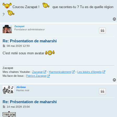
e
s
s
Coucou Zazapat !
que racontes-tu ? Tu es de quelle région
a
g
?
e
Zazapat
Fondateur administrateur
Re: Présentation de maharshi
M
08 mai 2026 12:50
e
s
C'est noté sous mon avatar
s
a
g
e
Zazapat
Mes chaines Youtube :
Zazapat
-
Harmonicalement
-
Les loisirs d'Angelo
Ma face de bouc :
Patrice.Zazapat
Jérôme
Harmo noir
Re: Présentation de maharshi
M
14 mai 2026 15:04
e
s
s