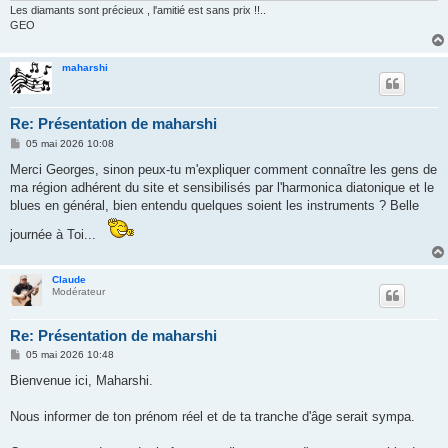
Les diamants sont précieux , l'amitié est sans prix !!..
GEO
maharshi
Re: Présentation de maharshi
M
05 mai 2026 10:08
e
s
Merci Georges, sinon peux-tu m'expliquer comment connaître les gens de
s
ma région adhérent du site et sensibilisés par l'harmonica diatonique et le
a
g
blues en général, bien entendu quelques soient les instruments ? Belle
e
journée à Toi...
Claude
Modérateur
Re: Présentation de maharshi
M
05 mai 2026 10:48
e
s
Bienvenue ici, Maharshi.
s
a
g
Nous informer de ton prénom réel et de ta tranche d'âge serait sympa.
e