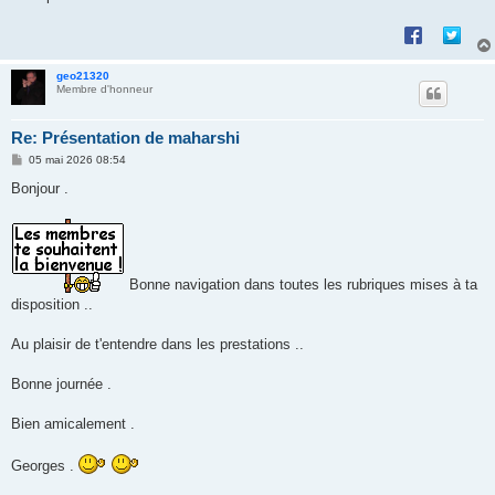
geo21320
Membre d'honneur
Re: Présentation de maharshi
M
05 mai 2026 08:54
e
s
Bonjour .
s
a
g
e
Bonne navigation dans toutes les rubriques mises à ta
disposition ..
Au plaisir de t'entendre dans les prestations ..
Bonne journée .
Bien amicalement .
Georges .