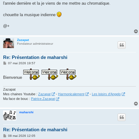
l'année dernière et la je viens de me mettre au chromatique.
chouette la musique indienne
@+
Zazapat
Fondateur administrateur
Re: Présentation de maharshi
M
07 mai 2026 19:57
e
s
s
Bienvenue
a
g
e
Zazapat
Mes chaines Youtube :
Zazapat
-
Harmonicalement
-
Les loisirs d'Angelo
Ma face de bouc :
Patrice.Zazapat
maharshi
Re: Présentation de maharshi
M
08 mai 2026 12:05