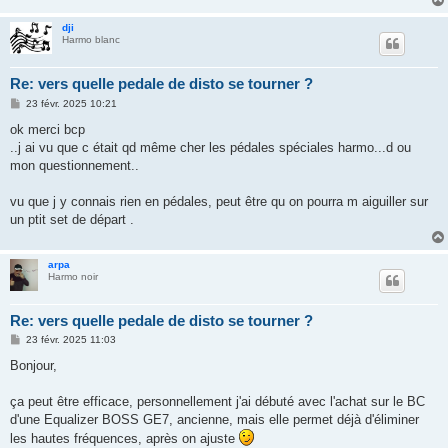
dji
Harmo blanc
Re: vers quelle pedale de disto se tourner ?
M
23 févr. 2025 10:21
e
s
ok merci bcp
s
..j ai vu que c était qd même cher les pédales spéciales harmo...d ou
a
g
mon questionnement..
e
vu que j y connais rien en pédales, peut être qu on pourra m aiguiller sur
un ptit set de départ .
arpa
Harmo noir
Re: vers quelle pedale de disto se tourner ?
M
23 févr. 2025 11:03
e
s
Bonjour,
s
a
g
ça peut être efficace, personnellement j'ai débuté avec l'achat sur le BC
e
d'une Equalizer BOSS GE7, ancienne, mais elle permet déjà d'éliminer
les hautes fréquences, après on ajuste