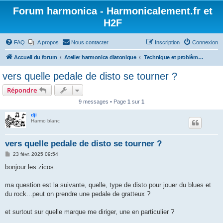
Forum harmonica - Harmonicalement.fr et
H2F
FAQ
A propos
Nous contacter
Inscription
Connexion
Accueil du forum
Atelier harmonica diatonique
Technique et problème - Diatonique
vers quelle pedale de disto se tourner ?
Répondre
9 messages • Page
1
sur
1
dji
Harmo blanc
vers quelle pedale de disto se tourner ?
M
23 févr. 2025 09:54
e
s
bonjour les zicos..
s
a
g
ma question est la suivante, quelle, type de disto pour jouer du blues et
e
du rock...peut on prendre une pedale de gratteux ?
et surtout sur quelle marque me diriger, une en particulier ?