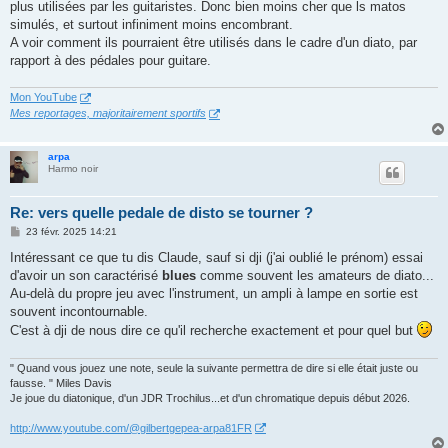
plus utilisées par les guitaristes. Donc bien moins cher que ls matos
simulés, et surtout infiniment moins encombrant.
A voir comment ils pourraient être utilisés dans le cadre d'un diato, par
rapport à des pédales pour guitare.
Mon YouTube
Mes reportages, majoritairement sportifs
arpa
Harmo noir
Re: vers quelle pedale de disto se tourner ?
M
23 févr. 2025 14:21
e
s
Intéressant ce que tu dis Claude, sauf si dji (j'ai oublié le prénom) essai
s
d'avoir un son caractérisé
blues
comme souvent les amateurs de diato...
a
g
Au-delà du propre jeu avec l'instrument, un ampli à lampe en sortie est
e
souvent incontournable.
C'est à dji de nous dire ce qu'il recherche exactement et pour quel but
" Quand vous jouez une note, seule la suivante permettra de dire si elle était juste ou
fausse. " Miles Davis
Je joue du diatonique, d'un JDR Trochilus...et d'un chromatique depuis début 2026.
http://www.youtube.com/@gilbertgepea-arpa81FR