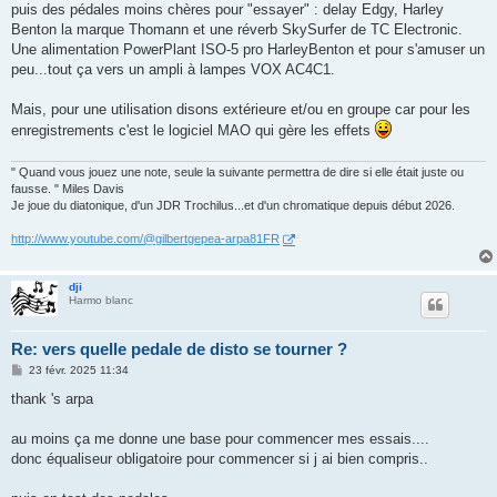
puis des pédales moins chères pour "essayer" : delay Edgy, Harley
Benton la marque Thomann et une réverb SkySurfer de TC Electronic.
Une alimentation PowerPlant ISO-5 pro HarleyBenton et pour s'amuser un
peu...tout ça vers un ampli à lampes VOX AC4C1.
Mais, pour une utilisation disons extérieure et/ou en groupe car pour les
enregistrements c'est le logiciel MAO qui gère les effets
" Quand vous jouez une note, seule la suivante permettra de dire si elle était juste ou
fausse. " Miles Davis
Je joue du diatonique, d'un JDR Trochilus...et d'un chromatique depuis début 2026.
http://www.youtube.com/@gilbertgepea-arpa81FR
dji
Harmo blanc
Re: vers quelle pedale de disto se tourner ?
M
23 févr. 2025 11:34
e
s
thank 's arpa
s
a
g
au moins ça me donne une base pour commencer mes essais....
e
donc équaliseur obligatoire pour commencer si j ai bien compris..