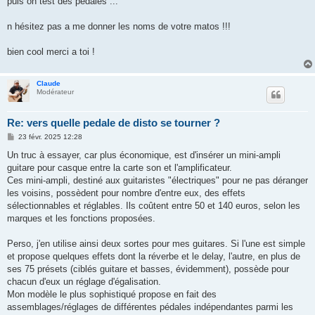
puis on test des pedales ...
n hésitez pas a me donner les noms de votre matos !!!
bien cool merci a toi !
Claude
Modérateur
Re: vers quelle pedale de disto se tourner ?
M
23 févr. 2025 12:28
e
s
Un truc à essayer, car plus économique, est d'insérer un mini-ampli
s
guitare pour casque entre la carte son et l'amplificateur.
a
g
Ces mini-ampli, destiné aux guitaristes "électriques" pour ne pas déranger
e
les voisins, possèdent pour nombre d'entre eux, des effets
sélectionnables et réglables. Ils coûtent entre 50 et 140 euros, selon les
marques et les fonctions proposées.
Perso, j'en utilise ainsi deux sortes pour mes guitares. Si l'une est simple
et propose quelques effets dont la réverbe et le delay, l'autre, en plus de
ses 75 présets (ciblés guitare et basses, évidemment), possède pour
chacun d'eux un réglage d'égalisation.
Mon modèle le plus sophistiqué propose en fait des
assemblages/réglages de différentes pédales indépendantes parmi les