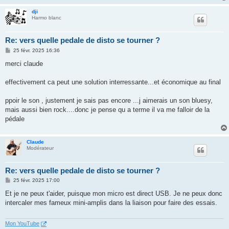
dji
Harmo blanc
Re: vers quelle pedale de disto se tourner ?
M
25 févr. 2025 16:36
e
s
merci claude
s
a
g
effectivement ca peut une solution interressante...et économique au final
e
ppoir le son , justement je sais pas encore ...j aimerais un son bluesy,
mais aussi bien rock....donc je pense qu a terme il va me falloir de la
pédale
Claude
Modérateur
Re: vers quelle pedale de disto se tourner ?
M
25 févr. 2025 17:00
e
s
Et je ne peux t'aider, puisque mon micro est direct USB. Je ne peux donc
s
intercaler mes fameux mini-amplis dans la liaison pour faire des essais.
a
g
e
Mon YouTube