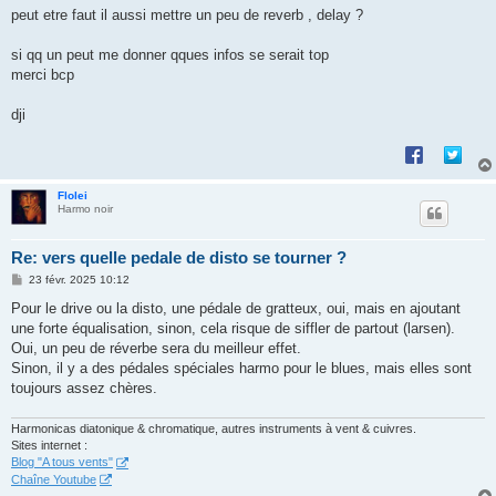
peut etre faut il aussi mettre un peu de reverb , delay ?
si qq un peut me donner qques infos se serait top
merci bcp
dji
Flolei
Harmo noir
Re: vers quelle pedale de disto se tourner ?
M
23 févr. 2025 10:12
e
s
Pour le drive ou la disto, une pédale de gratteux, oui, mais en ajoutant
s
une forte équalisation, sinon, cela risque de siffler de partout (larsen).
a
g
Oui, un peu de réverbe sera du meilleur effet.
e
Sinon, il y a des pédales spéciales harmo pour le blues, mais elles sont
toujours assez chères.
Harmonicas diatonique & chromatique, autres instruments à vent & cuivres.
Sites internet :
Blog "A tous vents"
Chaîne Youtube