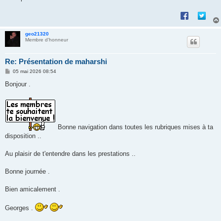
geo21320
Membre d'honneur
Re: Présentation de maharshi
M
05 mai 2026 08:54
e
s
Bonjour .
s
a
g
e
Bonne navigation dans toutes les rubriques mises à ta
disposition ..
Au plaisir de t'entendre dans les prestations ..
Bonne journée .
Bien amicalement .
Georges .