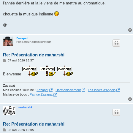
l'année dernière et la je viens de me mettre au chromatique.
chouette la musique indienne
@+
Zazapat
Fondateur administrateur
Re: Présentation de maharshi
M
07 mai 2026 19:57
e
s
s
Bienvenue
a
g
e
Zazapat
Mes chaines Youtube :
Zazapat
-
Harmonicalement
-
Les loisirs d'Angelo
Ma face de bouc :
Patrice.Zazapat
maharshi
Re: Présentation de maharshi
M
08 mai 2026 12:05