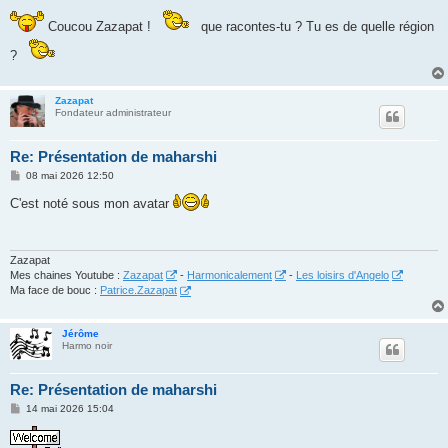
e
s
s
Coucou Zazapat !
que racontes-tu ? Tu es de quelle région
a
g
?
e
Zazapat
Fondateur administrateur
Re: Présentation de maharshi
M
08 mai 2026 12:50
e
s
C'est noté sous mon avatar
s
a
g
e
Zazapat
Mes chaines Youtube :
Zazapat
-
Harmonicalement
-
Les loisirs d'Angelo
Ma face de bouc :
Patrice.Zazapat
Jérôme
Harmo noir
Re: Présentation de maharshi
M
14 mai 2026 15:04
e
s
s