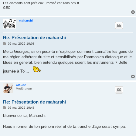
Les diamants sont précieux , l'amitié est sans prix !!..
GEO
maharshi
Re: Présentation de maharshi
M
05 mai 2026 10:08
e
s
Merci Georges, sinon peux-tu m'expliquer comment connaître les gens de
s
ma région adhérent du site et sensibilisés par l'harmonica diatonique et le
a
g
blues en général, bien entendu quelques soient les instruments ? Belle
e
journée à Toi...
Claude
Modérateur
Re: Présentation de maharshi
M
05 mai 2026 10:48
e
s
Bienvenue ici, Maharshi.
s
a
g
Nous informer de ton prénom réel et de ta tranche d'âge serait sympa.
e