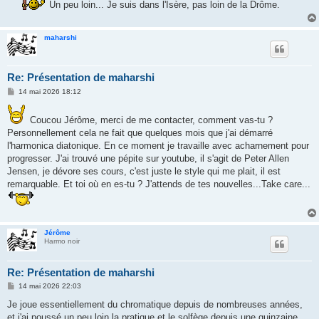
Un peu loin... Je suis dans l'Isère, pas loin de la Drôme.
a
g
e
maharshi
Re: Présentation de maharshi
M
14 mai 2026 18:12
e
s
s
Coucou Jérôme, merci de me contacter, comment vas-tu ?
a
Personnellement cela ne fait que quelques mois que j'ai démarré
g
e
l'harmonica diatonique. En ce moment je travaille avec acharnement pour
progresser. J'ai trouvé une pépite sur youtube, il s'agit de Peter Allen
Jensen, je dévore ses cours, c'est juste le style qui me plait, il est
remarquable. Et toi où en es-tu ? J'attends de tes nouvelles...Take care...
Jérôme
Harmo noir
Re: Présentation de maharshi
M
14 mai 2026 22:03
e
s
Je joue essentiellement du chromatique depuis de nombreuses années,
s
et j'ai poussé un peu loin la pratique et le solfège depuis une quinzaine