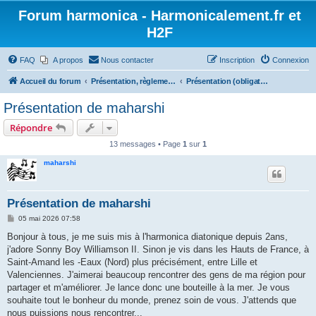
Forum harmonica - Harmonicalement.fr et
H2F
FAQ
A propos
Nous contacter
Inscription
Connexion
Accueil du forum
Présentation, règlement et trombinoscope
Présentation (obligatoire)
Présentation de maharshi
Répondre
13 messages • Page
1
sur
1
maharshi
Présentation de maharshi
M
05 mai 2026 07:58
e
s
Bonjour à tous, je me suis mis à l'harmonica diatonique depuis 2ans,
s
j'adore Sonny Boy Williamson II. Sinon je vis dans les Hauts de France, à
a
g
Saint-Amand les -Eaux (Nord) plus précisément, entre Lille et
e
Valenciennes. J'aimerai beaucoup rencontrer des gens de ma région pour
partager et m'améliorer. Je lance donc une bouteille à la mer. Je vous
souhaite tout le bonheur du monde, prenez soin de vous. J'attends que
nous puissions nous rencontrer...