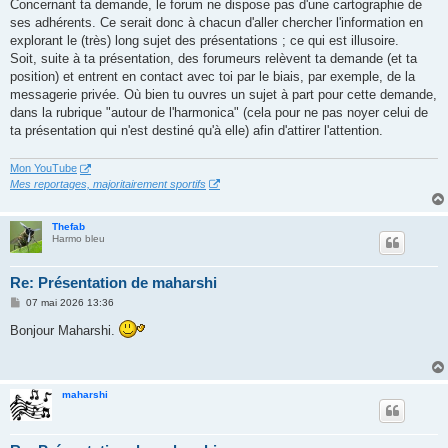
Concernant ta demande, le forum ne dispose pas d'une cartographie de
ses adhérents. Ce serait donc à chacun d'aller chercher l'information en
explorant le (très) long sujet des présentations ; ce qui est illusoire.
Soit, suite à ta présentation, des forumeurs relèvent ta demande (et ta
position) et entrent en contact avec toi par le biais, par exemple, de la
messagerie privée. Où bien tu ouvres un sujet à part pour cette demande,
dans la rubrique "autour de l'harmonica" (cela pour ne pas noyer celui de
ta présentation qui n'est destiné qu'à elle) afin d'attirer l'attention.
Mon YouTube
Mes reportages, majoritairement sportifs
Thefab
Harmo bleu
Re: Présentation de maharshi
M
07 mai 2026 13:36
e
s
Bonjour Maharshi.
s
a
g
e
maharshi