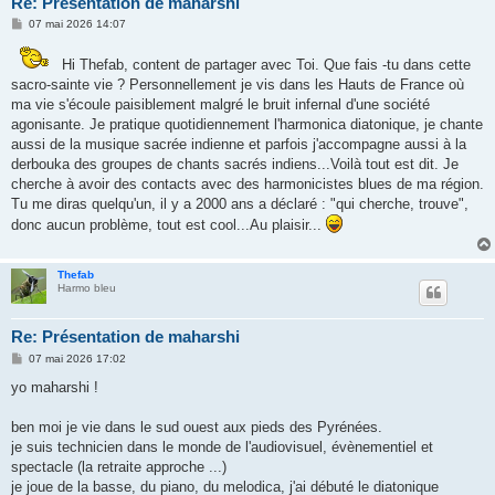
Re: Présentation de maharshi
M
07 mai 2026 14:07
e
s
s
Hi Thefab, content de partager avec Toi. Que fais -tu dans cette
a
sacro-sainte vie ? Personnellement je vis dans les Hauts de France où
g
ma vie s'écoule paisiblement malgré le bruit infernal d'une société
e
agonisante. Je pratique quotidiennement l'harmonica diatonique, je chante
aussi de la musique sacrée indienne et parfois j'accompagne aussi à la
derbouka des groupes de chants sacrés indiens...Voilà tout est dit. Je
cherche à avoir des contacts avec des harmonicistes blues de ma région.
Tu me diras quelqu'un, il y a 2000 ans a déclaré : "qui cherche, trouve",
donc aucun problème, tout est cool...Au plaisir...
Thefab
Harmo bleu
Re: Présentation de maharshi
M
07 mai 2026 17:02
e
s
yo maharshi !
s
a
g
ben moi je vie dans le sud ouest aux pieds des Pyrénées.
e
je suis technicien dans le monde de l'audiovisuel, évènementiel et
spectacle (la retraite approche ...)
je joue de la basse, du piano, du melodica, j'ai débuté le diatonique