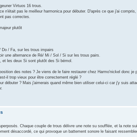
euner Virtuos 16 trous.
 n'était pas le meilleur harmonica pour débuter. D'après ce que j'ai compris, i
ont pas correctes.
 majeur plutôt
/ Do / Fa, sur les trous impairs
ir une alternance de Ré/ Mi / Sol / Si sur les trous pairs.
o, et les deux Si sont plutôt des Si bémol.
osition des notes ? Je viens de le faire restaurer chez Harmo'nickel donc je 
st-il trop vieux pour être correctement réglé ?
r débuter ? Mais j'aimerais quand même bien utiliser celui-ci car j'y suis att
r.
us
superposés. Chaque couple de trous délivre une note su soufflée, et la note su
èrement désaccordé, ce qui provoque un battement sonore le faisant ressemble