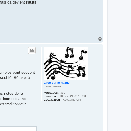
ais ça devient intuitif
H
a
u
t
tremolos vont souvent
soufflé, Ré aspiré
alice-sur-le-nuage
harmo marron
Messages :
355
es notes de la
Inscription :
06 avr. 2022 10:28
et harmonica ne
Localisation :
Royaume Uni
s traditionnelle