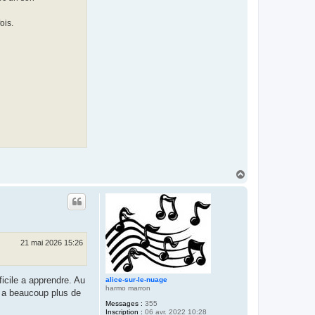
ois.
H
a
u
t
21 mai 2026 15:26
icile a apprendre. Au
alice-sur-le-nuage
harmo marron
y a beaucoup plus de
Messages :
355
Inscription :
06 avr. 2022 10:28