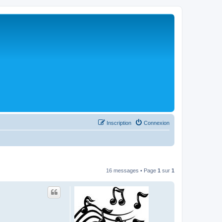
Inscription
Connexion
16 messages • Page
1
sur
1