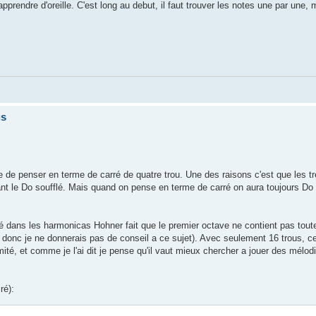
prendre d'oreille. C'est long au debut, il faut trouver les notes une par une, m
us
le de penser en terme de carré de quatre trou. Une des raisons c'est que les 
ant le Do soufflé. Mais quand on pense en terme de carré on aura toujours Do 
sé dans les harmonicas Hohner fait que le premier octave ne contient pas tout
onc je ne donnerais pas de conseil a ce sujet). Avec seulement 16 trous, c
té, et comme je l'ai dit je pense qu'il vaut mieux chercher a jouer des mélodie
ré):