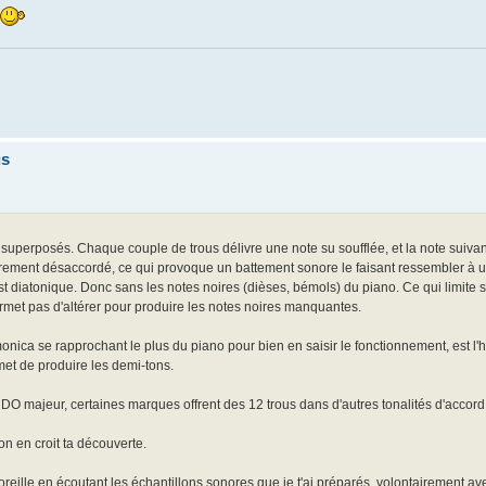
us
s superposés. Chaque couple de trous délivre une note su soufflée, et la note suivan
gèrement désaccordé, ce qui provoque un battement sonore le faisant ressembler à 
l est diatonique. Donc sans les notes noires (dièses, bémols) du piano. Ce qui limite 
ermet pas d'altérer pour produire les notes noires manquantes.
rmonica se rapprochant le plus du piano pour bien en saisir le fonctionnement, est l
met de produire les demi-tons.
DO majeur, certaines marques offrent des 12 trous dans d'autres tonalités d'accord
on en croit ta découverte.
 l'oreille en écoutant les échantillons sonores que je t'ai préparés, volontairement a