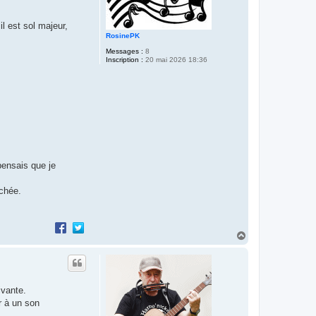
l est sol majeur,
RosinePK
Messages :
8
Inscription :
20 mai 2026 18:36
pensais que je
achée.
H
a
u
t
ivante.
r à un son