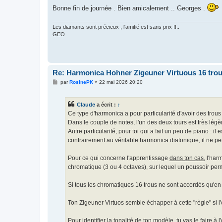
Bonne fin de journée . Bien amicalement .. Georges .
Les diamants sont précieux , l'amitié est sans prix !!..
GEO
Re: Harmonica Hohner Zigeuner Virtuous 16 tro
M
par
RosinePK
»
22 mai 2026 20:20
e
s
s
Claude
a écrit :
↑
a
g
Ce type d'harmonica a pour particularité d'avoir des trou
e
Dans le couple de notes, l'un des deux tours est très lé
Autre particularité, pour toi qui a fait un peu de piano : i
contrairement au véritable harmonica diatonique, il ne p
Pour ce qui concerne l'apprentissage
dans ton cas
, l'ha
chromatique (3 ou 4 octaves), sur lequel un poussoir per
Si tous les chromatiques 16 trous ne sont accordés qu'en 
Ton Zigeuner Virtuos semble échapper à cette "règle" si l'
Pour identifier la tonalité de ton modèle, tu vas le faire à