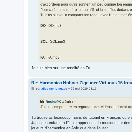
d'accordéon pour qu'ils sonnent un peu comme ton engin
Pour ce faire, tu repère le trou n°5, et tu souffles dedans e
Tu n'as plus qu'à comparer ton rendu avec l'un de mes éch
DO
: DO.mp3
SOL
: SOL.mp3
FA
: FA.mp3
Je suis bien sur une tonalité en Fa
Re: Harmonica Hohner Zigeuner Virtuous 16 tro
M
par
alice-sur-le-nuage
»
25 mai 2026 08:16
e
s
s
RosinePK
a écrit :
↑
a
g
J'ai cru comprendre en regardant des vidéos deci delà que
e
Tu trouveras beaucoup moins de tutoriel en Français ou en 
Japon les enfants a l'école apprennent la musique sur des 
joueurs d'harmonica en Asie que dans l'ouest.