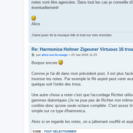
notes vont être agencées. Dans tout les cas je conseille d'ap
éventuellement!
Alice
J'aime jouer de la musique folk et trad sur mes tremolos.
Re: Harmonica Hohner Zigeuner Virtuous 16 tro
M
par
alice-sur-le-nuage
»
25 mai 2026 11:25
e
s
Bonjour encore
s
a
g
Comme je l'ai dit dans mon précédent post, il est plus faci
e
inverser les notes. Par exemple le Ré aspiré peut venir av
quelque soit l'ordre des trous.
Une autre chose a noter c'est que l'accordage Richter utili
gammes diatoniques (Je ne joue pas de Richter moi même d
confère donc qu'une seule octave complète. C'est assez limi
simple sur ce type d'harmonica.
Alors si on regarde les notes, on a (alternant soufflé et aspi
CODE :
TOUT SÉLECTIONNER