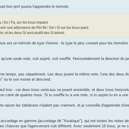
uel bon prof pourra t'apprendre le tremolo.
 / Do / Fa, sur les trous impairs
oir une alternance de Ré/ Mi / Sol / Si sur les trous pairs.
Do, et les deux Si sont plutôt des Si bémol.
rtous est un trémolo de type Viennoi - le type le plus courant pour les tremolos
qu'une seule note, soit aspiré, soit soufflé. Horizontalement la direction du je
ême temps, pas séparément. Les deux jouent la même note, l'une des deux éta
lo" ou le son monte et descend.
eul trou - car deux trous verticaux se jouent ensemble, et deux trous horizon
 carré de quatres trous. Si tu souffle tu a une note, si tu aspire tu en a une 
ette raison les tablatures n'aident pas vraiment, et je conseille d'apprendre d'
n accordage en gamme (accordage dit "Asiatique"), qui ont toutes les notes d
ortes chances que l'agencement soit différent. Avec seulement 16 trous, je ne