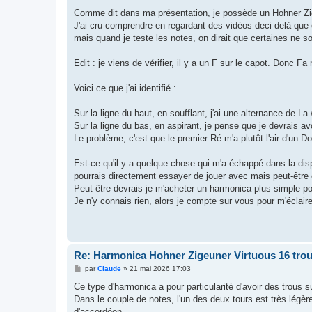
a
g
Comme dit dans ma présentation, je possède un Hohner Zig
e
J'ai cru comprendre en regardant des vidéos deci delà que ce
mais quand je teste les notes, on dirait que certaines ne s
Edit : je viens de vérifier, il y a un F sur le capot. Donc Fa
Voici ce que j'ai identifié :
Sur la ligne du haut, en soufflant, j'ai une alternance de La 
Sur la ligne du bas, en aspirant, je pense que je devrais avo
Le problème, c'est que le premier Ré m'a plutôt l'air d'un D
Est-ce qu'il y a quelque chose qui m'a échappé dans la disp
pourrais directement essayer de jouer avec mais peut-être e
Peut-être devrais je m'acheter un harmonica plus simple pou
Je n'y connais rien, alors je compte sur vous pour m'éclaire
Re: Harmonica Hohner Zigeuner Virtuous 16 tro
M
par
Claude
»
21 mai 2026 17:03
e
s
Ce type d'harmonica a pour particularité d'avoir des trous 
s
Dans le couple de notes, l'un des deux tours est très lég
a
g
d'accordéon.