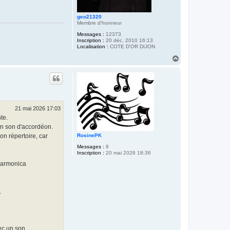
geo21320
Membre d'honneur
Messages :
12373
Inscription :
20 déc. 2010 16:13
Localisation :
COTE D'OR DIJON
H
a
u
t
21 mai 2026 17:03
te.
un son d'accordéon.
son répertoire, car
RosinePK
Messages :
8
Inscription :
20 mai 2026 18:36
'harmonica
.
vec un son