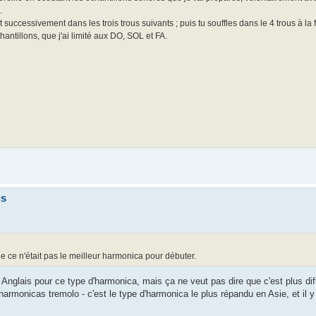
.
t successivement dans les trois trous suivants ; puis tu souffles dans le 4 trous à la f
antillons, que j'ai limité aux DO, SOL et FA.
us
 ce n'était pas le meilleur harmonica pour débuter.
Anglais pour ce type d'harmonica, mais ça ne veut pas dire que c'est plus diff
harmonicas tremolo - c'est le type d'harmonica le plus répandu en Asie, et il 