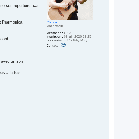
ite son répertoire, car
t l'harmonica
Claude
Modérateur
Messages :
6003
Inscription :
03 juin 2020 23:25
ccord.
Localisation :
77 - Mitry Mory
C
Contact :
o
n
t
a
nt avec un son
c
t
e
us à la fois.
r
C
l
a
u
d
e