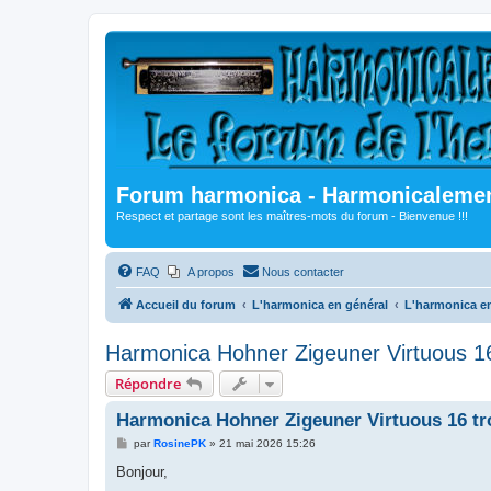
Forum harmonica - Harmonicalement
Respect et partage sont les maîtres-mots du forum - Bienvenue !!!
FAQ
A propos
Nous contacter
Accueil du forum
L'harmonica en général
L'harmonica en
Harmonica Hohner Zigeuner Virtuous 16
Répondre
Harmonica Hohner Zigeuner Virtuous 16 tr
M
par
RosinePK
»
21 mai 2026 15:26
e
s
Bonjour,
s