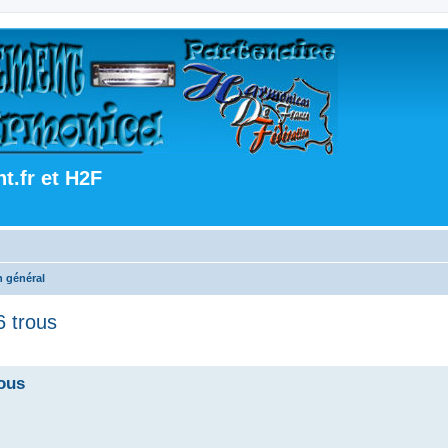
.fr et H2F
 général
 trous
ous