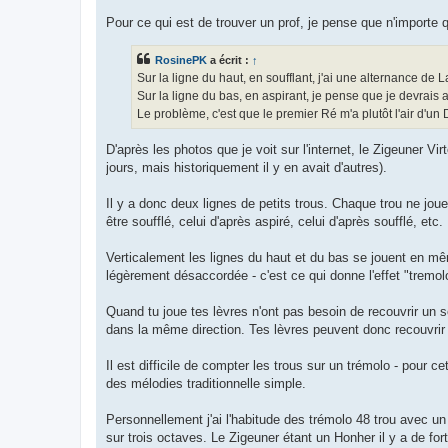
Pour ce qui est de trouver un prof, je pense que n'importe q
RosinePK
a écrit :
↑
Sur la ligne du haut, en soufflant, j'ai une alternance de La
Sur la ligne du bas, en aspirant, je pense que je devrais av
Le problème, c'est que le premier Ré m'a plutôt l'air d'un 
D'après les photos que je voit sur l'internet, le Zigeuner Vi
jours, mais historiquement il y en avait d'autres).
Il y a donc deux lignes de petits trous. Chaque trou ne joue 
être soufflé, celui d'après aspiré, celui d'après soufflé, etc.
Verticalement les lignes du haut et du bas se jouent en m
légèrement désaccordée - c'est ce qui donne l'effet "tremo
Quand tu joue tes lèvres n'ont pas besoin de recouvrir un s
dans la même direction. Tes lèvres peuvent donc recouvrir un
Il est difficile de compter les trous sur un trémolo - pour c
des mélodies traditionnelle simple.
Personnellement j'ai l'habitude des trémolo 48 trou avec u
sur trois octaves. Le Zigeuner étant un Honher il y a de f