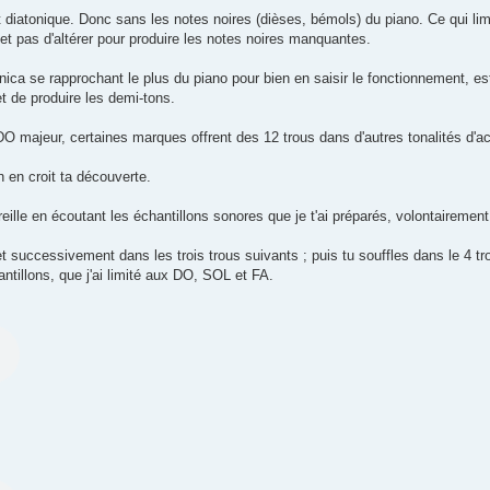
 est diatonique. Donc sans les notes noires (dièses, bémols) du piano. Ce qui lim
et pas d'altérer pour produire les notes noires manquantes.
onica se rapprochant le plus du piano pour bien en saisir le fonctionnement, es
t de produire les demi-tons.
O majeur, certaines marques offrent des 12 trous dans d'autres tonalités d'a
n en croit ta découverte.
l'oreille en écoutant les échantillons sonores que je t'ai préparés, volontaireme
et successivement dans les trois trous suivants ; puis tu souffles dans le 4 tro
ntillons, que j'ai limité aux DO, SOL et FA.