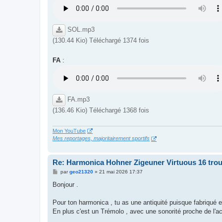
SOL.mp3
(130.44 Kio) Téléchargé 1374 fois
FA
:
FA.mp3
(136.46 Kio) Téléchargé 1368 fois
Mon YouTube
Mes reportages, majoritairement sportifs
Re: Harmonica Hohner Zigeuner Virtuous 16 tro
M
par
geo21320
»
21 mai 2026 17:37
e
s
Bonjour .
s
a
g
Pour ton harmonica , tu as une antiquité puisque fabriqué 
e
En plus c'est un Trémolo , avec une sonorité proche de l'a