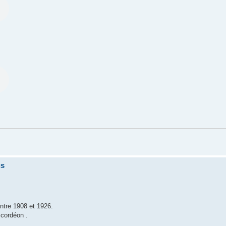
us
entre 1908 et 1926.
ccordéon .