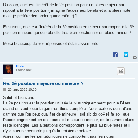
Du coup, quel est l'intérêt de la 2è position pour un blues majeur par
rapport à la 1ère position (j'imagine l'accès aux bends et à la blues note
mais je préfère demander quand même) ?
Et surtout, quel est l'intérêt de la 2è position en mineur par rapport à la 3è
position mineure qui semble elle très bien fonctionner en blues mineur ?
Merci beaucoup de vos réponses et éclaircissements.
Flolei
Harmo noir
Re: 2è position majeure ou mineure ?
M
29 janv. 2025 10:30
e
s
Salut et bienvenu !
s
La 2e position est la position utilisée le plus fréquemment pour le Blues
a
g
quand on veut jouer la gamme Blues complète. Nous parlons donc d'une
e
gamme que l'on peut qualifier de mineure : sol sib do do# ré fa sol, que
l'accompagnement en-dessous soit majeur ou mineur, cette gamme blues
reste identique. Les altérations correspondent le plus au blue notes et il
n'y a aucune overnote jusqu'à la troisième octave.
Après, comme les pentatoniques ne comportent pas les notes