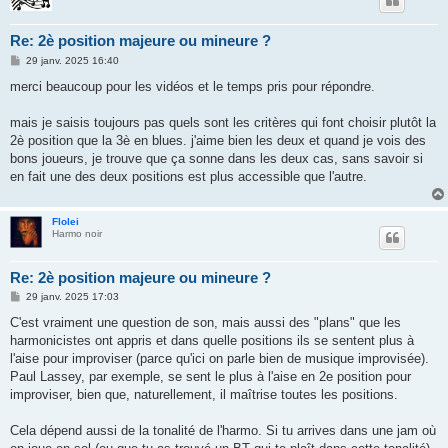
Re: 2è position majeure ou mineure ?
M
29 janv. 2025 16:40
e
s
merci beaucoup pour les vidéos et le temps pris pour répondre.
s
a
g
mais je saisis toujours pas quels sont les critères qui font choisir plutôt la
e
2è position que la 3è en blues. j'aime bien les deux et quand je vois des
bons joueurs, je trouve que ça sonne dans les deux cas, sans savoir si
en fait une des deux positions est plus accessible que l'autre.
Flolei
Harmo noir
Re: 2è position majeure ou mineure ?
M
29 janv. 2025 17:03
e
s
C'est vraiment une question de son, mais aussi des "plans" que les
s
harmonicistes ont appris et dans quelle positions ils se sentent plus à
a
g
l'aise pour improviser (parce qu'ici on parle bien de musique improvisée).
e
Paul Lassey, par exemple, se sent le plus à l'aise en 2e position pour
improviser, bien que, naturellement, il maîtrise toutes les positions.
Cela dépend aussi de la tonalité de l'harmo. Si tu arrives dans une jam où