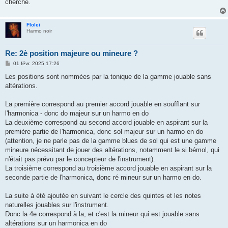
cherché.
Flolei
Harmo noir
Re: 2è position majeure ou mineure ?
M
01 févr. 2025 17:26
e
s
Les positions sont nommées par la tonique de la gamme jouable sans
s
altérations.
a
g
e
La première correspond au premier accord jouable en soufflant sur
l'harmonica - donc do majeur sur un harmo en do
La deuxième correspond au second accord jouable en aspirant sur la
première partie de l'harmonica, donc sol majeur sur un harmo en do
(attention, je ne parle pas de la gamme blues de sol qui est une gamme
mineure nécessitant de jouer des altérations, notamment le si bémol, qui
n'était pas prévu par le concepteur de l'instrument).
La troisième correspond au troisième accord jouable en aspirant sur la
seconde partie de l'harmonica, donc ré mineur sur un harmo en do.
La suite à été ajoutée en suivant le cercle des quintes et les notes
naturelles jouables sur l'instrument.
Donc la 4e correspond à la, et c'est la mineur qui est jouable sans
altérations sur un harmonica en do