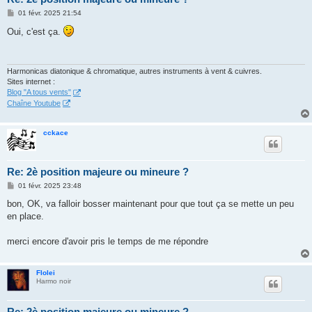
M
01 févr. 2025 21:54
e
s
Oui, c'est ça.
s
a
g
e
Harmonicas diatonique & chromatique, autres instruments à vent & cuivres.
Sites internet :
Blog "A tous vents"
Chaîne Youtube
cckace
Re: 2è position majeure ou mineure ?
M
01 févr. 2025 23:48
e
s
bon, OK, va falloir bosser maintenant pour que tout ça se mette un peu
s
en place.
a
g
e
merci encore d'avoir pris le temps de me répondre
Flolei
Harmo noir
Re: 2è position majeure ou mineure ?