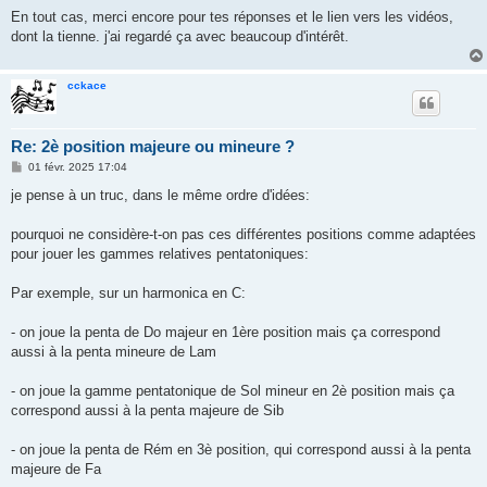
e
En tout cas, merci encore pour tes réponses et le lien vers les vidéos,
dont la tienne. j'ai regardé ça avec beaucoup d'intérêt.
cckace
Re: 2è position majeure ou mineure ?
M
01 févr. 2025 17:04
e
s
je pense à un truc, dans le même ordre d'idées:
s
a
g
pourquoi ne considère-t-on pas ces différentes positions comme adaptées
e
pour jouer les gammes relatives pentatoniques:
Par exemple, sur un harmonica en C:
- on joue la penta de Do majeur en 1ère position mais ça correspond
aussi à la penta mineure de Lam
- on joue la gamme pentatonique de Sol mineur en 2è position mais ça
correspond aussi à la penta majeure de Sib
- on joue la penta de Rém en 3è position, qui correspond aussi à la penta
majeure de Fa