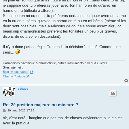
on joue en sol (ou que tu as trouvé un BT qui te plaît dans cette tonalité),
je suppose que tu préféreras jouer avec ton harmo en do qu'avec un
harmo en fa (difficile à altérer).
Si on joue en mi ou en fa, tu préféreras certainement jouer avec un harmo
en la ou en si bémol qu'avec un harmo en ré ou en mi bémol (même si les
deux sont possibles, mais au-dessus de do, cela sonne assez aigu, or
beaucoup d'harmonicistes préfèrent les tonalités un peu plus graves,
disons de do à sol en descendant).
Il n'y a donc pas de règle. Tu prends ta décision "in situ". Comme tu le
sens...
Harmonicas diatonique & chromatique, autres instruments à vent & cuivres.
Sites internet :
Blog "A tous vents"
Chaîne Youtube
cckace
Re: 2è position majeure ou mineure ?
M
29 janv. 2025 17:19
e
s
ok, c'est noté. j'imagine que pas mal de choses deviendront plus claires
s
avec la pratique.
a
g