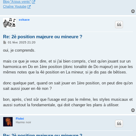
Blog "A tous vents"
Chaîne Youtube
cckace
Re: 2è position majeure ou mineure ?
M
01 févr. 2025 21:20
e
s
oui, je comprends.
s
a
g
mais ce que je veux dire, et si j'ai bien compris, c'est qu'en jouant sur un
e
harmonica en Do en 1ère position (donc tonalité de Do majeur) on joue les
mêmes notes que la 4è position en La mineur, si je dis pas de bêtises.
donc quelque part, quand on sait jouer en 1ère position, on peut dire qu'on
sait aussi jouer en 4è non ?
bon, après, c'est sûr que l'usage est pas le même, les styles musicaux et
aussi surtout la fondamentale, qui doit changer les plans à utiliser.
Flolei
Harmo noir
Re: 2è position majeure ou mineure ?