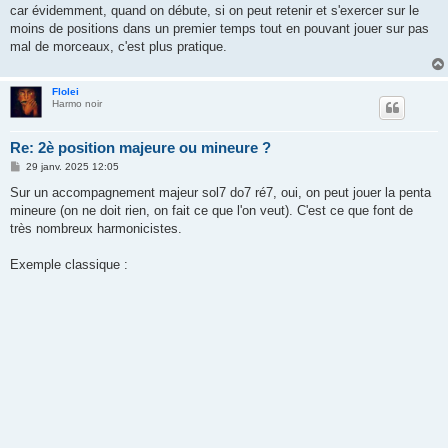
car évidemment, quand on débute, si on peut retenir et s'exercer sur le
moins de positions dans un premier temps tout en pouvant jouer sur pas
mal de morceaux, c'est plus pratique.
Flolei
Harmo noir
Re: 2è position majeure ou mineure ?
M
29 janv. 2025 12:05
e
s
Sur un accompagnement majeur sol7 do7 ré7, oui, on peut jouer la penta
s
mineure (on ne doit rien, on fait ce que l'on veut). C'est ce que font de
a
g
très nombreux harmonicistes.
e
Exemple classique :