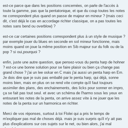
est-ce parce que dans les positions concernées, on parle de l'accès à
toute la gamme, pas que la pentatonique, et que du coup toutes les notes
ne correspondent plus quand on passe de majeur en mineur ? (mais ceci
dit, c'est déjà le cas en accordage richter classique, on a pas toutes les
notes sans bend ou overblow) ?
est-ce car certaines positions correspondent plus à un style de musique ?
par exemple jouer du blues en seconde en sol mineur fonctionne, mais
moins quand on joue la même position en Sib majeur sur du folk ou de la
pop ? si oui,pourquoi ?
enfin, juste une autre question, que pensez-vous du penta harp de hohner
? est-ce une bonne solution pour se faire plaisir ou bien ça change pas
grand chose ? j'ai un lee oskar en C mais j'ai aussi un penta harp en Em.
Je dois dire que je suis pas emballé par le penta harp, qui déjà, sonne
moins bien, mais en plus on se rend vite compte qu'il faut toujours
assimiler des plans, des enchainements, des licks pour sonner en impro,
ça se fait pas tout seul. et avec un schéma de l'harmo sous les yeux en
entourant les notes de la penta, on arrive assez vite à ne jouer que les
notes de la penta sur un harmonica en richter.
Merci de vos réponses, surtout à toi Flolei qui a pris le temps de
m'expliquer pas mal de choses déjà. mais je suis surpris qu'il n'y ait pas
plus d'explications sur ces sujets sur le net, ou bien alors, j'ai mal