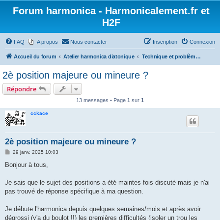
Forum harmonica - Harmonicalement.fr et
H2F
FAQ
A propos
Nous contacter
Inscription
Connexion
Accueil du forum
Atelier harmonica diatonique
Technique et problème - Diatonique
2è position majeure ou mineure ?
Répondre
13 messages • Page
1
sur
1
cckace
2è position majeure ou mineure ?
M
29 janv. 2025 10:03
e
s
Bonjour à tous,
s
a
g
Je sais que le sujet des positions a été maintes fois discuté mais je n'ai
e
pas trouvé de réponse spécifique à ma question.
Je débute l'harmonica depuis quelques semaines/mois et après avoir
dégrossi (y'a du boulot !!) les premières difficultés (isoler un trou les