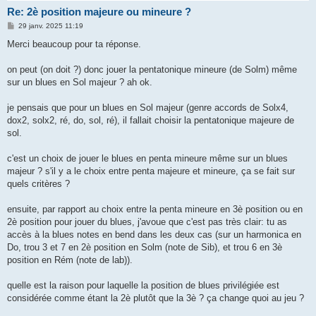
Re: 2è position majeure ou mineure ?
M
29 janv. 2025 11:19
e
s
Merci beaucoup pour ta réponse.
s
a
g
on peut (on doit ?) donc jouer la pentatonique mineure (de Solm) même
e
sur un blues en Sol majeur ? ah ok.
je pensais que pour un blues en Sol majeur (genre accords de Solx4,
dox2, solx2, ré, do, sol, ré), il fallait choisir la pentatonique majeure de
sol.
c'est un choix de jouer le blues en penta mineure même sur un blues
majeur ? s'il y a le choix entre penta majeure et mineure, ça se fait sur
quels critères ?
ensuite, par rapport au choix entre la penta mineure en 3è position ou en
2è position pour jouer du blues, j'avoue que c'est pas très clair: tu as
accès à la blues notes en bend dans les deux cas (sur un harmonica en
Do, trou 3 et 7 en 2è position en Solm (note de Sib), et trou 6 en 3è
position en Rém (note de lab)).
quelle est la raison pour laquelle la position de blues privilégiée est
considérée comme étant la 2è plutôt que la 3è ? ça change quoi au jeu ?