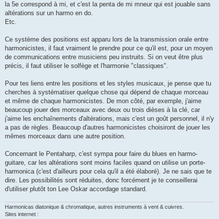
la 5e correspond à mi, et c'est la penta de mi mneur qui est jouable sans
altérations sur un harmo en do.
Etc.
Ce système des positions est apparu lors de la transmission orale entre
harmonicistes, il faut vraiment le prendre pour ce qu'il est, pour un moyen
de communications entre musiciens peu instruits. Si on veut être plus
précis, il faut utiliser le solfège et l'harmonie "classiques".
Pour tes liens entre les positions et les styles musicaux, je pense que tu
cherches à systématiser quelque chose qui dépend de chaque morceau
et même de chaque harmonicistes. De mon côté, par exemple, j'aime
beaucoup jouer des morceaux avec deux ou trois dièses à la clé, car
j'aime les enchaînements d'altérations, mais c'est un goût personnel, il n'y
a pas de règles. Beaucoup d'autres harmonicistes choisiront de jouer les
mêmes morceaux dans une autre position.
Concernant le Pentaharp, c'est sympa pour faire du blues en harmo-
guitare, car les altérations sont moins faciles quand on utilise un porte-
harmonica (c'est d'ailleurs pour cela qu'il a été élaboré). Je ne sais que te
dire. Les possibilités sont réduites, donc forcément je te conseillerai
d'utiliser plutôt ton Lee Oskar accordage standard.
Harmonicas diatonique & chromatique, autres instruments à vent & cuivres.
Sites internet :