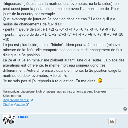
"litigieuses" (nécessitant la maîtrise des overnotes, ici le fa dièse), on
peut aussi jouer la pentatonique majeure avec l'harmonica en do. Pour
jouer de la country par exemple.
Quel avantage de jouer en 2e position dans ce cas ? Le fait qu'il y a
moins de changements de flux d'air :
- penta majeure de sol : (-1 +2) -2 -3'' -3 -4 +5 +6 +7 -8 +8 +9 -9 +10
- penta majeure de do : +1 -1 +2 -2/+3 -3'' +4 -4 +5 +6 -6 +7 -8 +8 +9 -10
+10
Le jeu est plus fluide, moins "hâché". Idem pour la 4e position (relative
mineure de la 1er) : elle comporte beaucoup plus de changement de flux
d'air que la 3e position.
La 2e et la 3e en mineur me plaisent autant l'une que l'autre. La place des
altérations est différente, le même morceau sonnera donc très
différemment. Autre différence : quand on monte, la 2e position exige la
maîtrise de deux overnotes, +6o et -7o.
Je ne sais pas si j'ai répondu à ta question. Tu me diras.
Harmonicas diatonique & chromatique, autres instruments à vent & cuivres.
Sites internet :
Blog "A tous vents"
Chaîne Youtube
cckace